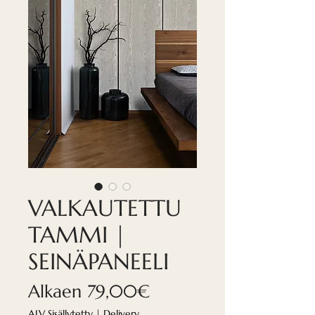
VALKAUTETTU
TAMMI |
SEINÄPANEELI
Alehinta
Alkaen
79,00€
ALV Sisällytetty
|
Delivery