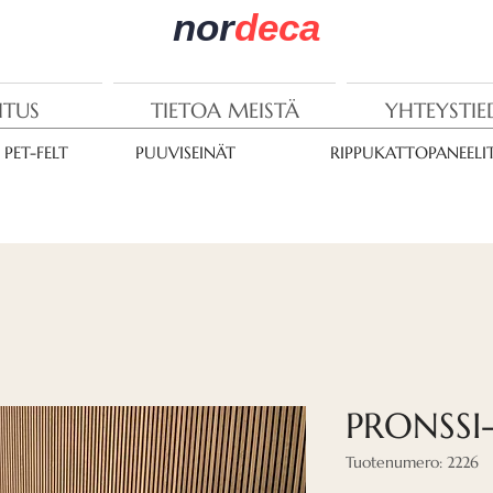
nor
deca
ITUS
TIETOA MEISTÄ
YHTEYSTI
PET-FELT
PUUVISEINÄT
RIPPUKATTOPANEELI
PRONSSI
Tuotenumero: 2226