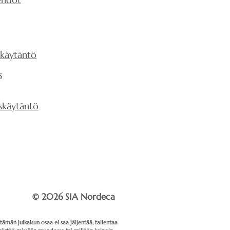
a sahalla ja huopaa veitsellä.
no akustiikka.
paneeleitamme luodaksesi
mpäristö sinulle,
rittäin hyödyllistä
i perheellesi.
 terve ääniympäristö tekee
skäytäntö
nellisempia ja tehokkaampia.
tivat myös, että ravintolat,
s
kustiikka, tuovat enemmän
ieraalle kuin ravintolat, joissa
skäytäntö
ka. Toisin sanoen - hyvän
uominen on tärkeää
© 2026 SIA Nordeca
ämän julkaisun osaa ei saa jäljentää, tallentaa