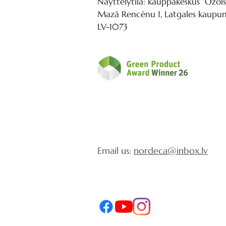
Näyttelytila: kauppakeskus “Ozols
Mazā Rencēnu 1, Latgales kaupung
LV-1073
Email us:
nordeca@inbox.lv