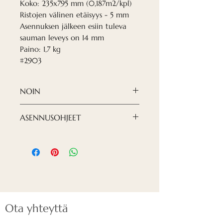
Koko: 235x795 mm (0,187m2/kpl)
Ristojen välinen etäisyys - 5 mm
Asennuksen jälkeen esiin tuleva
sauman leveys on 14 mm
Paino: 1,7 kg
#2903
NOIN
Nordeca akustiset paneelit
ASENNUSOHJEET
ovat moderni ja hienostunut
ratkaisu, kun halutaan luoda
Voit katsoa paneelien
designia, jonka haluat nähdä.
asennuksen täältä:
Olemme lajitellut viilun
erityisesti siten, että siinä
näkyy pieniä halkeamia ja
ryppyjä, koska haluamme
Ota yhteyttä
akustisten paneeliemme
näyttävän luonnolliselta ja