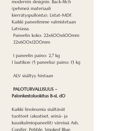
modernin designin. Back-filch
(pehmeä materiaali
kierrätyspulloista); Listat-MDF.
Kaikki paneelimme valmistetaan
Latviassa.
Paneelin koko: 22x600x600mm
22x600x1200mm
1 paneelin paino: 2,7 kg
1 laatikon (5 paneelia) paino: 13 kg
ALV sisältyy hintaan
PALOTURVALLISUUS –
Palonkestoluokitus B-s1, d0
Kaikki linoleumia sisältävät
tuotteet (akustiset, seinä- ja
kuusikulmiopaneelit) väreissä Ash,
Conifer, Pebble, Smoked Blue,