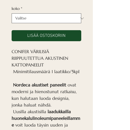
koko
*
LISÄÄ OSTOSKORIIN
CONIFER VÄRILISIÄ
RIIPPUUTETTUA AKUSTINEN
KATTOPANEELIT
Minimitilausmäärä 1 laatikko/5kpl
Nordeca akustiset paneelit
ovat
moderni ja hienostunut ratkaisu,
kun halutaan luoda designia,
jonka haluat nähdä.
Uusilla akustisilla
laadukkailla
huonekalulinoleumipaneeleillamm
e
voit luoda täysin uuden ja