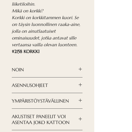
liiketiloihin.
Mikä on korkki?
Korkki on korkkitammen kuori. Se
on täysin luonnollinen raaka-aine,
jolla on ainutlaatuiset
ominaisuudet, jotka antavat sille
vertaansa vailla olevan luonteen.
#2158 KORKKI
NOIN
Korkkiakustiset paneelit ovat
ASENNUSOHJEET
kaksinkertaisesti tehokas
akustinen ratkaisu, mutta myös
LATAA OHJEET TÄSTÄ
YMPÄRISTÖYSTÄVÄLLINEN
poikkeuksellisen tyylikäs. Ne
sopivat kaikkiin toimistoihin,
Pyrimme pitämään huolta
AKUSTISET PANEELIT VOI
opiskelutiloihin ja muihin
ympäristöstämme, sekä
ASENTAA JOKO KATTOON
liiketiloihin.
paneelien koostumuksessa että