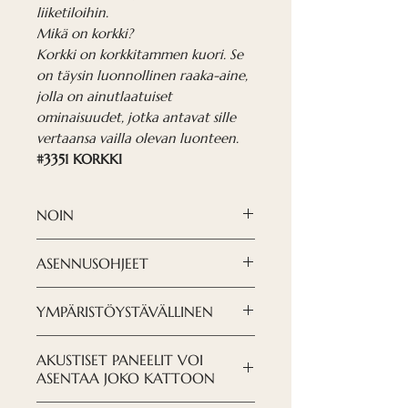
liiketiloihin.
Mikä on korkki?
Korkki on korkkitammen kuori. Se
on täysin luonnollinen raaka-aine,
jolla on ainutlaatuiset
ominaisuudet, jotka antavat sille
vertaansa vailla olevan luonteen.
#3351 KORKKI
NOIN
Korkkiakustiset paneelit ovat
ASENNUSOHJEET
kaksinkertaisesti tehokas
akustinen ratkaisu, mutta myös
LATAA OHJEET TÄSTÄ
YMPÄRISTÖYSTÄVÄLLINEN
poikkeuksellisen tyylikäs. Ne
sopivat kaikkiin toimistoihin,
Pyrimme pitämään huolta
AKUSTISET PANEELIT VOI
opiskelutiloihin ja muihin
ympäristöstämme, sekä
ASENTAA JOKO KATTOON
liiketiloihin.
paneelien koostumuksessa että