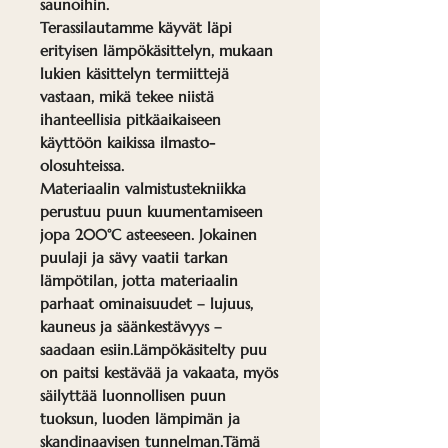
saunoihin.
Terassilautamme käyvät läpi
erityisen lämpökäsittelyn, mukaan
lukien käsittelyn termiittejä
vastaan, mikä tekee niistä
ihanteellisia pitkäaikaiseen
käyttöön kaikissa ilmasto-
olosuhteissa.
Materiaalin valmistustekniikka
perustuu puun kuumentamiseen
jopa 200°C asteeseen. Jokainen
puulaji ja sävy vaatii tarkan
lämpötilan, jotta materiaalin
parhaat ominaisuudet – lujuus,
kauneus ja säänkestävyys –
saadaan esiin.Lämpökäsitelty puu
on paitsi kestävää ja vakaata, myös
säilyttää luonnollisen puun
tuoksun, luoden lämpimän ja
skandinaavisen tunnelman.Tämä