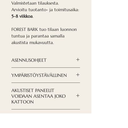
Valmistetaan tilauksesta.
Arvioitu tuotanto- ja toimitusaika:
5–8 viikkoa
.
FOREST BARK tuo tilaan luonnon
tuntua ja parantaa samalla
akustista mukavuutta.
ASENNUSOHJEET
LATAA OHJEET TÄÄLTÄ
YMPÄRISTÖYSTÄVÄLLINEN
Pyrimme huolehtimaan
AKUSTISET PANEELIT
ympäristöstämme, ja sekä
VOIDAAN ASENTAA JOKO
paneelien koostumuksessa että
KATTOON
tehtaassamme käytetään
Paneeli on erittäin joustava,
kierrätysmateriaaleja.
EI MELUA - EI STRESSIÄ
sitä voidaan käyttää kauniin
Akustiikkapaneelin (huovan)
etuseinän luomiseen
Akustiikkalevyt sopivat