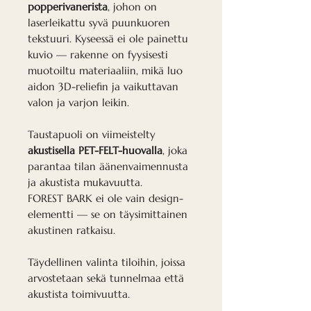
popperivanerista
, johon on
laserleikattu syvä puunkuoren
tekstuuri. Kyseessä ei ole painettu
kuvio — rakenne on fyysisesti
muotoiltu materiaaliin, mikä luo
aidon 3D-reliefin ja vaikuttavan
valon ja varjon leikin.
Taustapuoli on viimeistelty
akustisella PET-FELT-huovalla
, joka
parantaa tilan äänenvaimennusta
ja akustista mukavuutta.
FOREST BARK ei ole vain design-
elementti — se on täysimittainen
akustinen ratkaisu.
Täydellinen valinta tiloihin, joissa
arvostetaan sekä tunnelmaa että
akustista toimivuutta.