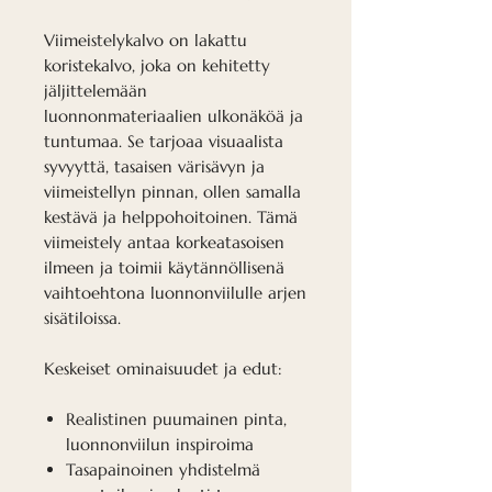
Viimeistelykalvo on lakattu
koristekalvo, joka on kehitetty
jäljittelemään
luonnonmateriaalien ulkonäköä ja
tuntumaa. Se tarjoaa visuaalista
syvyyttä, tasaisen värisävyn ja
viimeistellyn pinnan, ollen samalla
kestävä ja helppohoitoinen. Tämä
viimeistely antaa korkeatasoisen
ilmeen ja toimii käytännöllisenä
vaihtoehtona luonnonviilulle arjen
sisätiloissa.
Keskeiset ominaisuudet ja edut:
Realistinen puumainen pinta,
luonnonviilun inspiroima
Tasapainoinen yhdistelmä