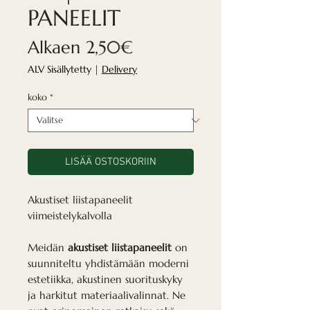
PANEELIT
Alehinta
Alkaen
2,50€
ALV Sisällytetty
|
Delivery
koko
*
LISÄÄ OSTOSKORIIN
Akustiset liistapaneelit
viimeistelykalvolla
Meidän
akustiset liistapaneelit
on
suunniteltu yhdistämään moderni
estetiikka, akustinen suorituskyky
ja harkitut materiaalivalinnat. Ne