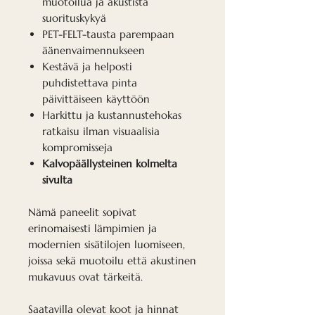
muotoilua ja akustista
suorituskykyä
PET-FELT-tausta parempaan
äänenvaimennukseen
Kestävä ja helposti
puhdistettava pinta
päivittäiseen käyttöön
Harkittu ja kustannustehokas
ratkaisu ilman visuaalisia
kompromisseja
Kalvopäällysteinen kolmelta
sivulta
Nämä paneelit sopivat
erinomaisesti lämpimien ja
modernien sisätilojen luomiseen,
joissa sekä muotoilu että akustinen
mukavuus ovat tärkeitä.
Saatavilla olevat koot ja hinnat