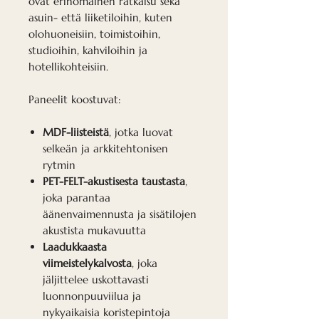
ovat erinomainen ratkaisu sekä
asuin- että liiketiloihin, kuten
olohuoneisiin, toimistoihin,
studioihin, kahviloihin ja
hotellikohteisiin.
Paneelit koostuvat:
MDF-liisteistä
, jotka luovat
selkeän ja arkkitehtonisen
rytmin
PET-FELT-akustisesta taustasta
,
joka parantaa
äänenvaimennusta ja sisätilojen
akustista mukavuutta
Laadukkaasta
viimeistelykalvosta
, joka
jäljittelee uskottavasti
luonnonpuuviilua ja
nykyaikaisia koristepintoja