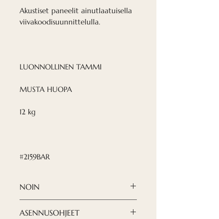
Akustiset paneelit ainutlaatuisella
viivakoodisuunnittelulla.
LUONNOLLINEN TAMMI
MUSTA HUOPA
12 kg
#2159BAR
NOIN
Nordeca akustiset paneelit
ASENNUSOHJEET
ovat moderni ja hienostunut