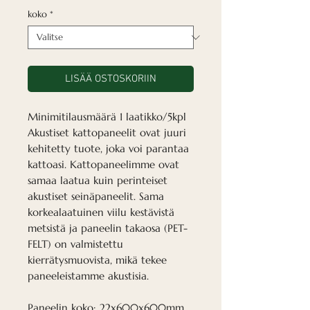
koko
*
LISÄÄ OSTOSKORIIN
Minimitilausmäärä 1 laatikko/5kpl
Akustiset kattopaneelit ovat juuri
kehitetty tuote, joka voi parantaa
kattoasi. Kattopaneelimme ovat
samaa laatua kuin perinteiset
akustiset seinäpaneelit. Sama
korkealaatuinen viilu kestävistä
metsistä ja paneelin takaosa (PET-
FELT) on valmistettu
kierrätysmuovista, mikä tekee
paneeleistamme akustisia.
Paneelin koko: 22x600x600mm