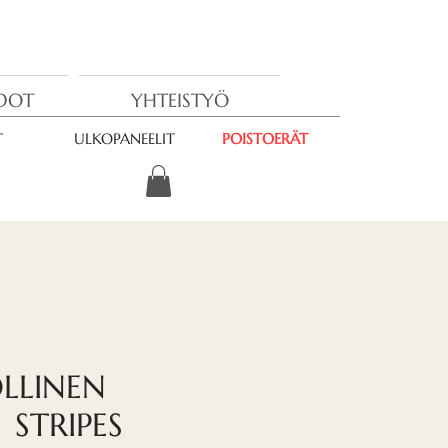
EDOT
YHTEISTYÖ
T
ULKOPANEELIT
POISTOERÄT
LLINEN
 STRIPES