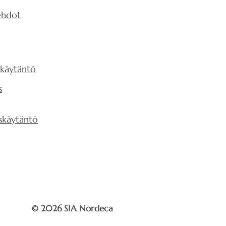
ehdot
skäytäntö
s
skäytäntö
© 2026 SIA Nordeca