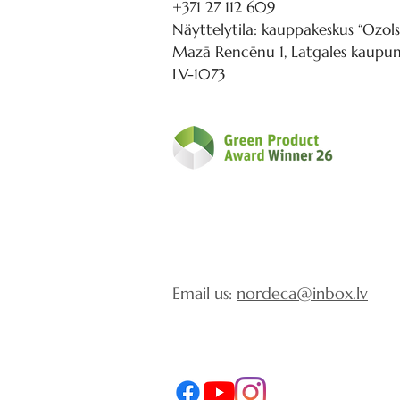
+371 27 112 609
Näyttelytila: kauppakeskus “Ozols
Mazā Rencēnu 1, Latgales kaupung
LV-1073
Email us:
nordeca@inbox.lv