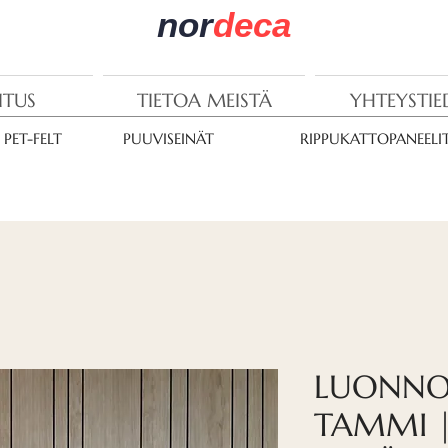
nor
deca
ITUS
TIETOA MEISTÄ
YHTEYSTI
PET-FELT
PUUVISEINÄT
RIPPUKATTOPANEELI
LUONNO
TAMMI |