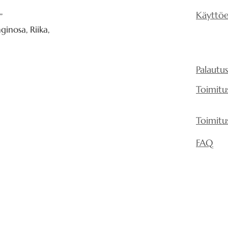
Käyttö
”
inosa, Riika,
Palautu
Toimitu
Toimitu
FAQ