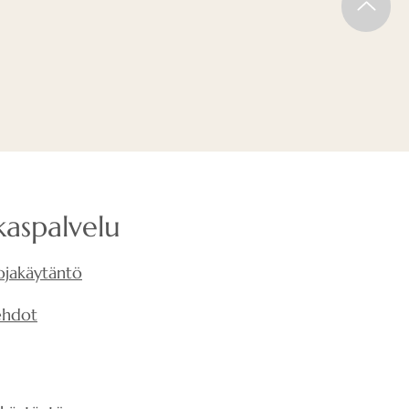
alakattopaneelit koostuvat
ystä (GKB), joka on laminoitu
a pinnoitettu kahdessa
lakalla.
kaspalvelu
ojakäytäntö
ehdot