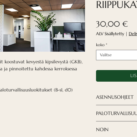
RIIPPUK
Hi
30,00 €
ALV Sisällytetty
|
Deli
koko
*
Valitse
t koostuvat kevyestä kipsilevystä (GKB),
a ja pinnoitettu kahdessa kerroksessa
LI
turvallisuusluokitukset (B-s1, d0)
ASENNUSOHJEET
Laudat asenneta
PALOTURVALLISU
profiilijärjestelm
PALOTURVALLISU
NOIN
paloturvallisuuslu