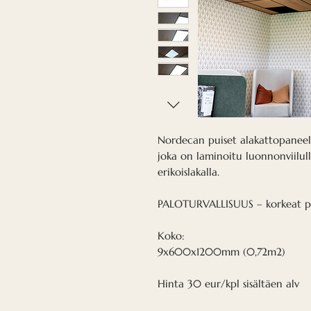
Nordecan puiset alakattopaneeli
joka on laminoitu luonnonviilull
erikoislakalla.
PALOTURVALLISUUS – korkeat palo
Koko:
9x600x1200mm (0,72m2)
Hinta 30 eur/kpl sisältäen alv