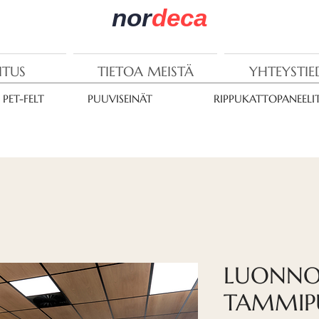
nor
deca
ITUS
TIETOA MEISTÄ
YHTEYSTI
PET-FELT
PUUVISEINÄT
RIPPUKATTOPANEELI
LUONNOL
TAMMIPU