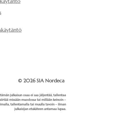
skäytäntö
s
skäytäntö
© 2026 SIA Nordeca
ämän julkaisun osaa ei saa jäljentää, tallentaa
siirtää missään muodossa tai millään keinoin –
oimalla, tallentamalla tai muulla tavoin – ilman
julkaisijan etukäteen antamaa lupaa.