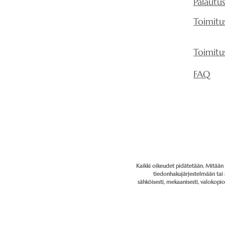
Palautu
Toimitu
Toimitu
FAQ
Kaikki oikeudet pidätetään. Mitään t
tiedonhakujärjestelmään tai 
sähköisesti, mekaanisesti, valokopi