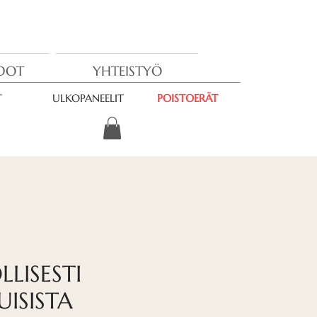
EDOT
YHTEISTYÖ
T
ULKOPANEELIT
POISTOERÄT
LISESTI
ISISTA