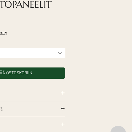
ATOPANEELIT
nta
very
SÄÄ OSTOSKORIIN
an
alakattojen T15 ja T-24
US
ään
US – korkeat
okitukset (B-s1, d0)