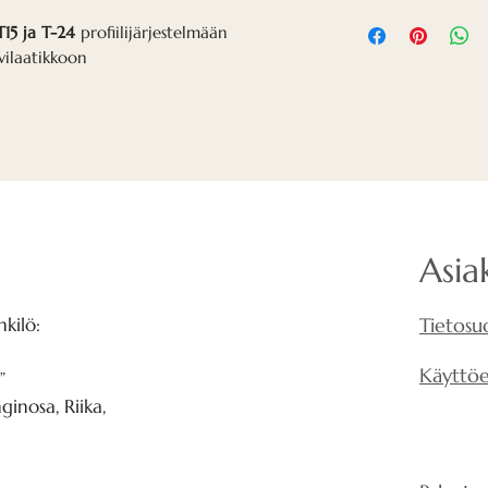
Nordecan puiset 
T15 ja T-24
profiilijärjestelmään
kevyestä kipsilev
vilaatikkoon
luonnonviilulla j
kerroksessa erikois
Asia
kilö:
Tietosu
Käyttö
”
inosa, Riika,