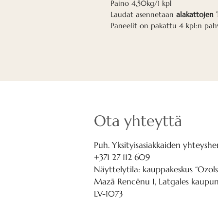
Paino 4,50kg/1 kpl
Laudat asennetaan
alakattojen 
Paneelit on pakattu 4 kpl:n pah
Ota yhteyttä
Puh. Yksityisasiakkaiden yhteyshen
+371 27 112 609
Näyttelytila: kauppakeskus “Ozols
Mazā Rencēnu 1, Latgales kaupung
LV-1073