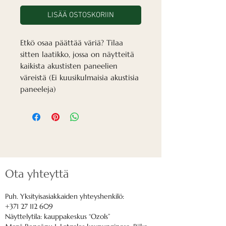
LISÄÄ OSTOSKORIIN
Etkö osaa päättää väriä? Tilaa
sitten laatikko, jossa on näytteitä
kaikista akustisten paneelien
väreistä (Ei kuusikulmaisia akustisia
paneeleja)
Ota yhteyttä
Puh. Yksityisasiakkaiden yhteyshenkilö:
+371 27 112 609
Näyttelytila: kauppakeskus “Ozols”