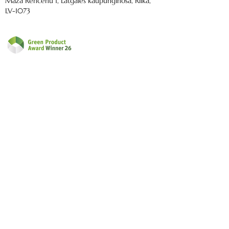
Mazā Rencēnu 1, Latgales kaupunginosa, Riika,
LV-1073
Email us:
nordeca@inbox.lv
Toimitus
Asiakaspalvelu
Tietosuojakäytäntö
Käyttöehdot
Palautuskäytäntö
Toimituskäytäntö
FAQ