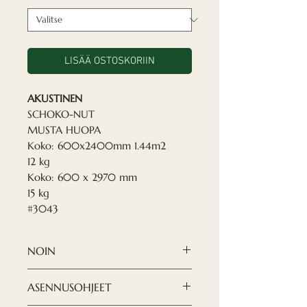
LISÄÄ OSTOSKORIIN
AKUSTINEN
SCHOKO-NUT
MUSTA HUOPA
Koko: 600x2400mm 1.44m2
12 kg
Koko: 600 x 2970 mm
15 kg
#3043
NOIN
Nordecan akustiikkalevyt
ovat
ASENNUSOHJEET
moderni ja hienostunut