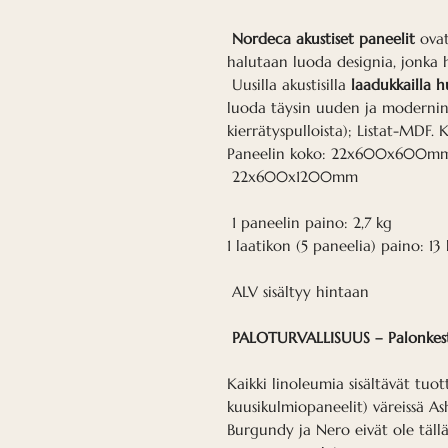
Nordeca akustiset paneelit
ovat
halutaan luoda designia, jonka 
Uusilla akustisilla
laadukkailla 
luoda täysin uuden ja modernin 
kierrätyspulloista); Listat-MDF.
Paneelin koko: 22x600x600m
22x600x1200mm
1 paneelin paino: 2,7 kg
1 laatikon (5 paneelia) paino: 13
ALV sisältyy hintaan
PALOTURVALLISUUS – Palonkesto
Kaikki linoleumia sisältävät tuott
kuusikulmiopaneelit) väreissä As
Burgundy ja Nero eivät ole tällä