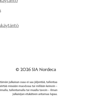
skäytäntö
s
skäytäntö
© 2026 SIA Nordeca
ämän julkaisun osaa ei saa jäljentää, tallentaa
siirtää missään muodossa tai millään keinoin –
oimalla, tallentamalla tai muulla tavoin – ilman
julkaisijan etukäteen antamaa lupaa.