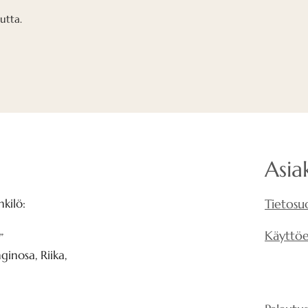
mineraalivillaa. Si
utta.
huoneessa on huo
Se voi olla myös e
toimistossa, sillä
työntekijöistä on
Tutkimukset osoit
joissa on hyvä a
tuloja jokaiselle v
on huono akustiik
Asia
ääniympäristön l
terveydelle.
kilö:
Tietosu
Katso kaavio
Käyttö
”
inosa, Riika,