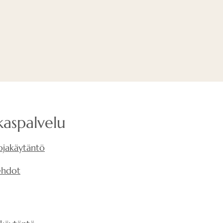
llä on todella merkitystä, jos
no akustiikka.
rittäin hyödyllistä
 terve ääniympäristö tekee
nellisempia ja tehokkaampia.
tivat myös, että ravintolat,
kustiikka, tuovat enemmän
ieraalle kuin ravintolat, joissa
ka. Toisin sanoen - hyvän
kaspalvelu
uominen on tärkeää
ojakäytäntö
ehdot