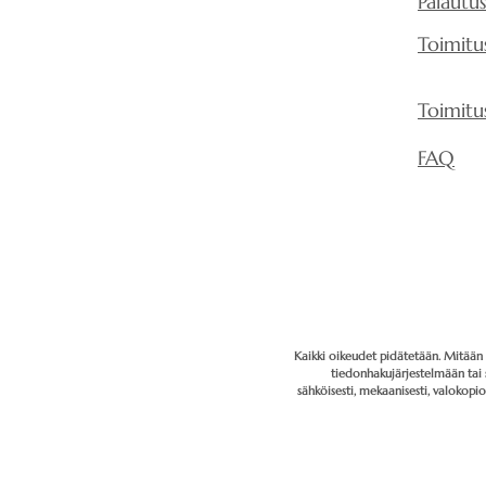
Palautu
Toimitu
Toimitu
FAQ
Kaikki oikeudet pidätetään. Mitään t
tiedonhakujärjestelmään tai 
sähköisesti, mekaanisesti, valokopi