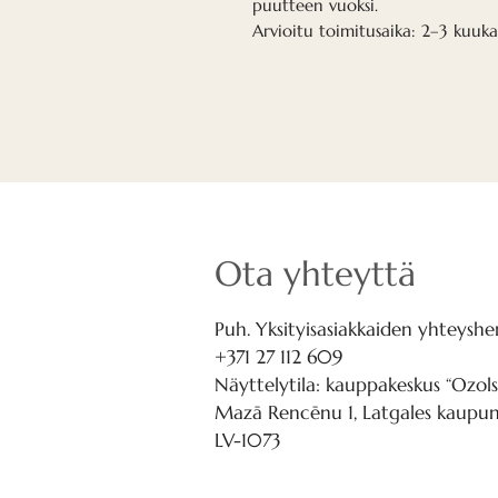
puutteen vuoksi.
Arvioitu toimitusaika: 2–3 kuuka
Ota yhteyttä
Puh. Yksityisasiakkaiden yhteyshen
+371 27 112 609
Näyttelytila: kauppakeskus “Ozols
Mazā Rencēnu 1, Latgales kaupung
LV-1073