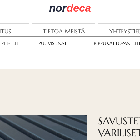
nor
deca
ITUS
TIETOA MEISTÄ
YHTEYSTI
PET-FELT
PUUVISEINÄT
RIPPUKATTOPANEELI
SAVUSTE
VÄRILISE