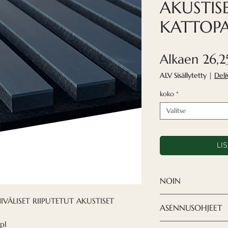
AKUSTIS
KATTOPA
Alkaen
26,2
ALV Sisällytetty
|
Deli
koko
*
Valitse
LI
NOIN
Nordeca akustise
VÄLISET RIIPUTETUT AKUSTISET
ASENNUSOHJEET
hienostunut ratka
pl
designia, jonka h
Kattopaneelien 