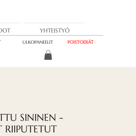
EDOT
YHTEISTYÖ
T
ULKOPANEELIT
POISTOERÄT
TTU SININEN -
T RIIPUTETUT