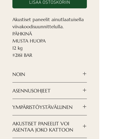
LISÄÄ OSTOSKORIIN
Akustiset paneelit ainutlaatuisella
viivakoodisuunnittelulla.
PÄHKINÄ
MUSTA HUOPA
12 kg
#2161 BAR
NOIN
Nordeca akustiset paneelit
ASENNUSOHJEET
ovat moderni ja hienostunut
ratkaisu, kun halutaan luoda
LATAA OHJEET TÄSTÄ
YMPÄRISTÖYSTÄVÄLLINEN
designia, jonka haluat nähdä.
Olemme lajitellut viilun
YMPÄRISTÖYSTÄVÄLLINEN
AKUSTISET PANEELIT VOI
erityisesti siten, että siinä
Pyrimme pitämään huolta
ASENTAA JOKO KATTOON
näkyy pieniä halkeamia ja
ympäristöstämme, sekä