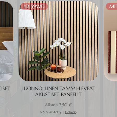
#2159WD
MI
ISET
LUONNOLLINEN TAMMI-LEVEÄT
AKUSTISET PANEELIT
Alehinta
Alkaen
2,50 €
ALV Sisällytetty
|
Delivery