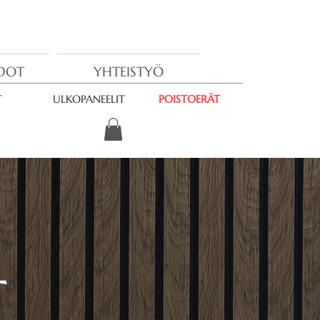
EDOT
YHTEISTYÖ
T
ULKOPANEELIT
POISTOERÄT
T