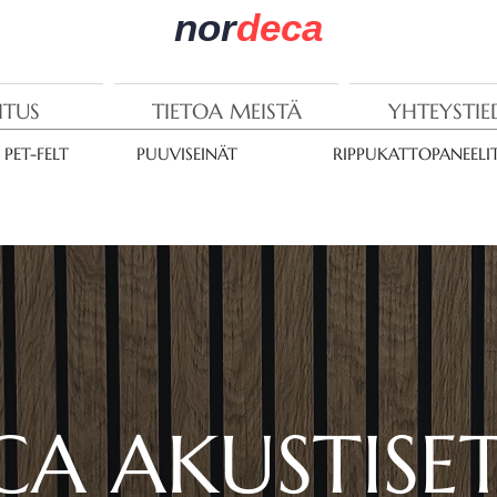
nor
deca
ITUS
TIETOA MEISTÄ
YHTEYSTI
PET-FELT
PUUVISEINÄT
RIPPUKATTOPANEELI
A AKUSTISE