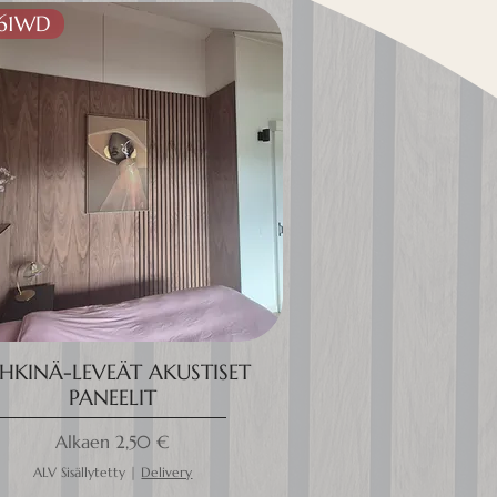
161WD
HKINÄ-LEVEÄT AKUSTISET
PANEELIT
Alehinta
Alkaen
2,50 €
ALV Sisällytetty
|
Delivery