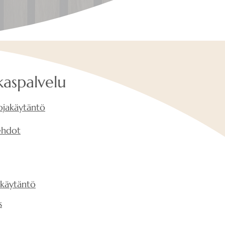
kaspalvelu
ojakäytäntö
ehdot
skäytäntö
s