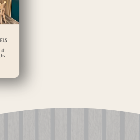
ELS
ith
ths