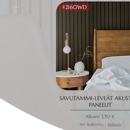
#2160WD
SAVUTAMMI-LEVEÄT AKUST
PANEELIT
Alehinta
Alkaen
2,50 €
ALV Sisällytetty
|
Delivery