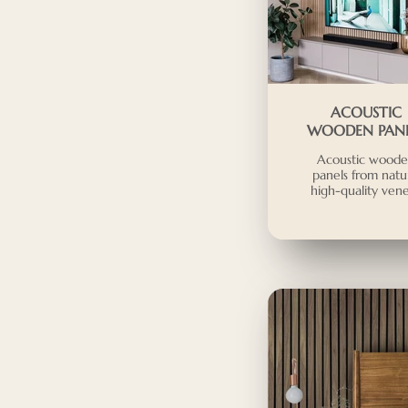
ACOUSTIC
WOODEN PANE
Acoustic wood
panels from natu
high-quality ven