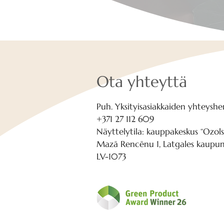
Ota yhteyttä
Puh. Yksityisasiakkaiden yhteyshen
+371 27 112 609
Näyttelytila: kauppakeskus “Ozols
Mazā Rencēnu 1, Latgales kaupung
LV-1073