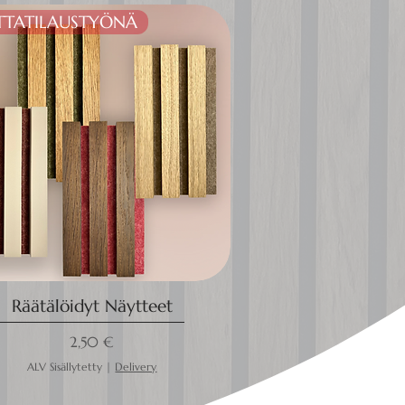
TTATILAUSTYÖNÄ
Räätälöidyt Näytteet
Hinta
2,50 €
ALV Sisällytetty
|
Delivery