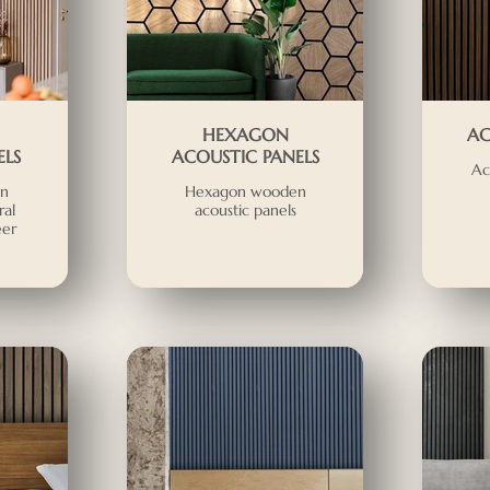
HEXAGON
AC
LS
ACOUSTIC PANELS
Ac
en
Hexagon wooden
ral
acoustic panels
eer