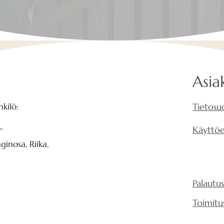
Asia
kilö:
Tietosu
Käyttö
”
inosa, Riika,
Palautu
Toimitu