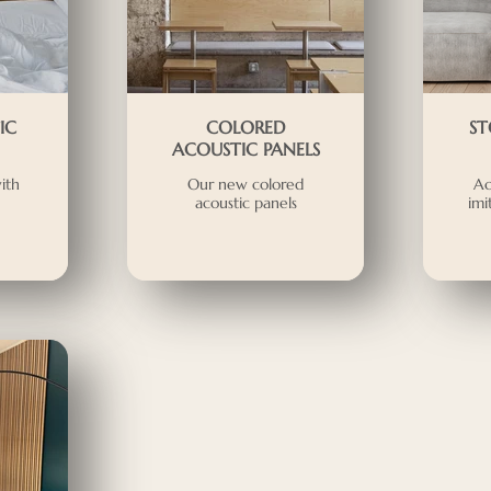
IC
COLORED
ST
ACOUSTIC PANELS
ith
Our new colored
Ac
acoustic panels
imi