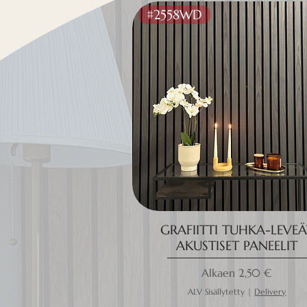
#2558WD
GRAFIITTI TUHKA-LEVEÄ
AKUSTISET PANEELIT
Alehinta
Alkaen
2,50 €
ALV Sisällytetty
|
Delivery