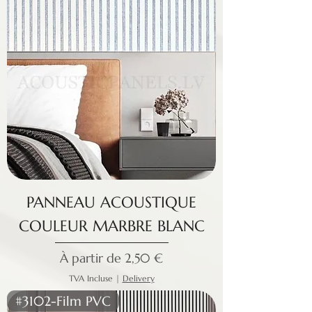
PANNEAU ACOUSTIQUE
COULEUR MARBRE BLANC
Prix promotionnel
À partir de
2,50 €
TVA Incluse
|
Delivery
#3102-Film PVC