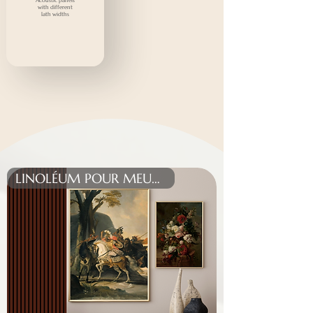
Acoustic panels
with different
lath widths
LINOLÉUM POUR MEUBLES