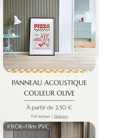
PANNEAU ACOUSTIQUE
COULEUR OLIVE
Prix promotionnel
À partir de
2,50 €
TVA Incluse
|
Delivery
#3106-Film PVC