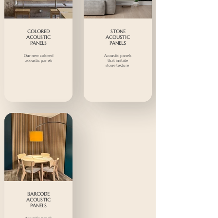
COLORED
STONE
ACOUSTIC
ACOUSTIC
PANELS
PANELS
Our new colored
Acoustic panels
acoustic panels
that imitate
stone texture
BARCODE
ACOUSTIC
PANELS