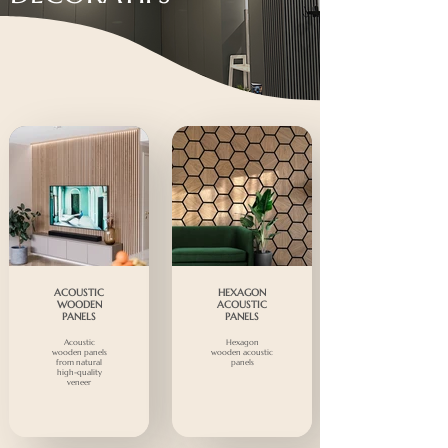
ACOUSTIC
HEXAGON
WOODEN
ACOUSTIC
PANELS
PANELS
Acoustic
Hexagon
wooden panels
wooden acoustic
from natural
panels
high-quality
veneer