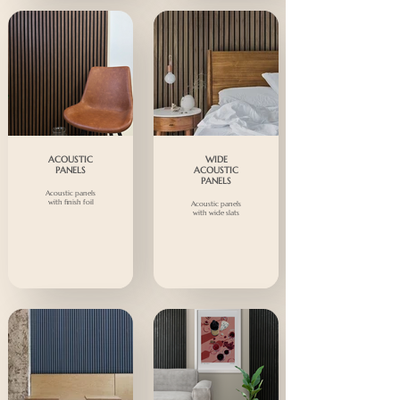
ACOUSTIC
WIDE
PANELS
ACOUSTIC
PANELS
Acoustic panels
with finish foil
Acoustic panels
with wide slats