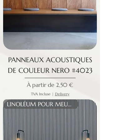
PANNEAUX ACOUSTIQUES
DE COULEUR NERO #4023
Prix promotionnel
À partir de
2,50 €
TVA Incluse
|
Delivery
LINOLÉUM POUR MEUBLES