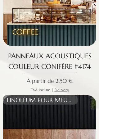
PANNEAUX ACOUSTIQUES
COULEUR CONIFÈRE #4174
Prix promotionnel
À partir de
2,50 €
TVA Incluse
|
Delivery
LINOLÉUM POUR MEUBLES