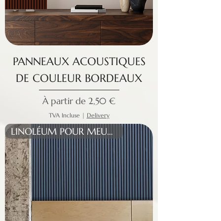
PANNEAUX ACOUSTIQUES
DE COULEUR BORDEAUX
Prix promotionnel
À partir de
2,50 €
TVA Incluse
|
Delivery
LINOLÉUM POUR MEUBLES