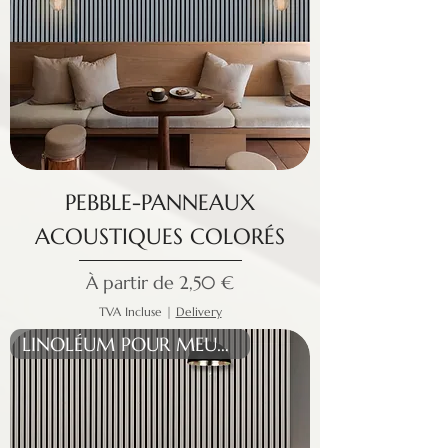
PEBBLE-PANNEAUX
ACOUSTIQUES COLORÉS
Prix promotionnel
À partir de
2,50 €
TVA Incluse
|
Delivery
LINOLÉUM POUR MEUBLES