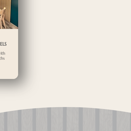
ELS
ith
ths