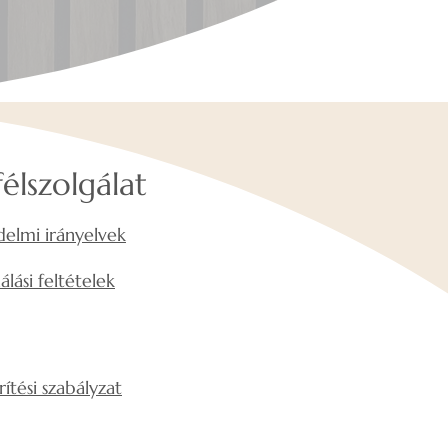
élszolgálat
elmi irányelvek
álási feltételek
rítési szabályzat