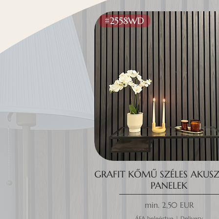
#2558WD
GRAFIT KŐMŰ SZÉLES AKUSZ
PANELEK
Akciós ár
min.
2,50 EUR
ÁFA beleértve
|
Delivery