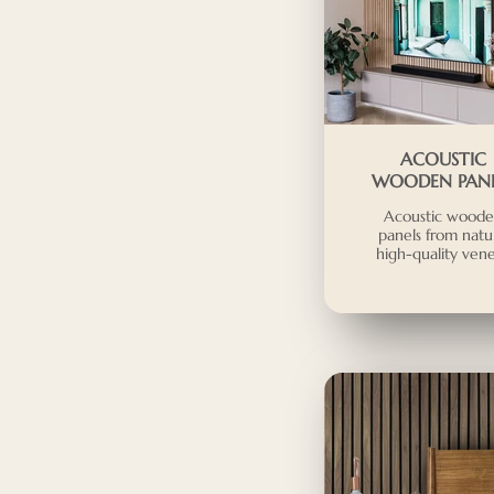
ACOUSTIC
WOODEN PANE
Acoustic wood
panels from natu
high-quality ven