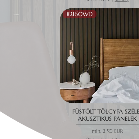
#2160WD
FÜSTÖLT TÖLGYFA SZÉL
AKUSZTIKUS PANELEK
Akciós ár
min.
2,50 EUR