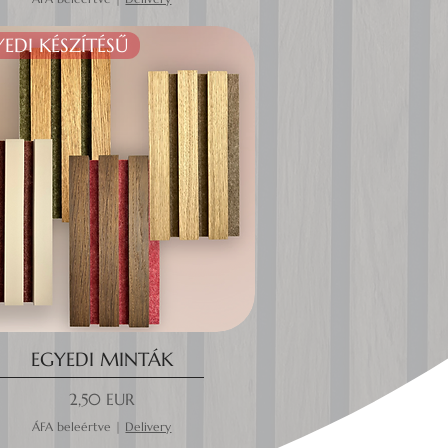
EDI KÉSZÍTÉSŰ
EGYEDI MINTÁK
Ár
2,50 EUR
ÁFA beleértve
|
Delivery