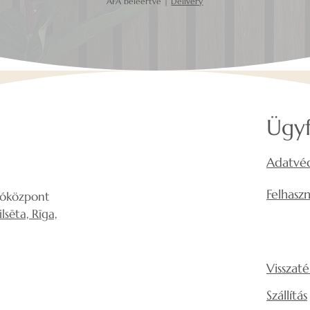
ÁFA beleértve
|
Delivery
Ügyf
Adatvéd
Felhaszn
lóközpont
sēta, Rīga,
Visszaté
Szállítás