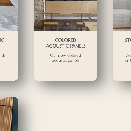
IC
COLORED
ST
ACOUSTIC PANELS
ith
Our new colored
Ac
acoustic panels
imi