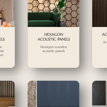
HEXAGON
AC
LS
ACOUSTIC PANELS
Ac
en
Hexagon wooden
ral
acoustic panels
eer