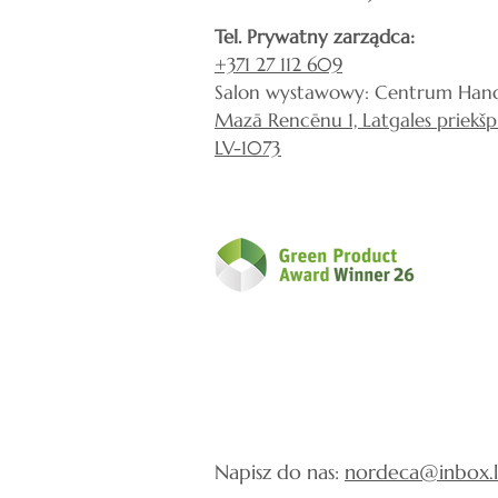
Tel. Prywatny zarządca:
+371 27 112 609
Salon wystawowy: Centrum Hand
Mazā Rencēnu 1, Latgales priekšpi
LV-1073
Napisz do nas:
nordeca@inbox.l