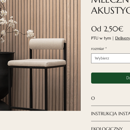
AKUSTY
C
Od
2,50€
R
PTU w tym
|
Delivery
rozmiar
*
Wybierz
D
O
Panele akustycz
INSTRUKCJA INSTA
wyrafinowane ro
stworzyć projekt
POBIERZ INSTRU
EKOLOGICZNY