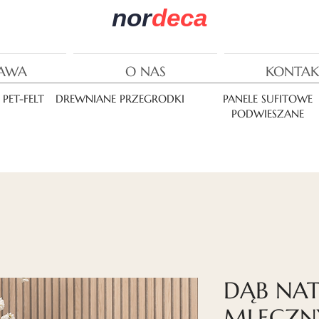
nor
deca
AWA
O NAS
KONTAK
PET-FELT
DREWNIANE PRZEGRODKI
PANELE SUFITOWE
PODWIESZANE
DĄB NA
MLECZNY