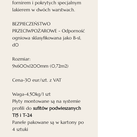
fornirem i pokrytych specjalnym
lakierem w dwóch warstwach.
BEZPIECZEŃSTWO
PRZECIWPOŻAROWE - Odporność
ogniowa sklasyfikowana jako B-s1,
d0
Rozmiar:
9x600x1200mm (0,72m2)
Cena-30 eur/szt. z VAT
Waga-4,50kg/1 szt
Płyty montowane są na systemie
profili do
sufitów podwieszanych
T15 i T-24
Panele pakowane są w kartony po
4 sztuki