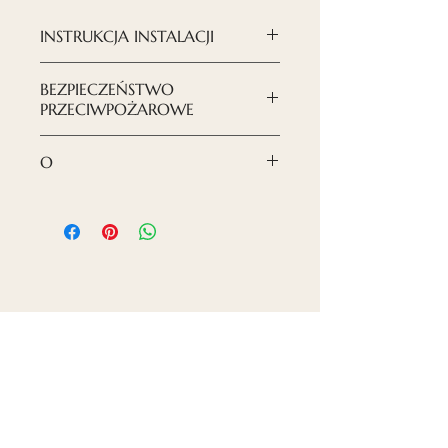
INSTRUKCJA INSTALACJI
Płyty montowane są na
BEZPIECZEŃSTWO
systemie profili do
sufitów
PRZECIWPOŻAROWE
podwieszanych T15 i T-24
Odporność ogniowa
O
sklasyfikowana jako B-s1, d0
Drewniane panele sufitowe
Nordeca wykonane są z lekkich
płyt gipsowo-kartonowych
(GKB) laminowanych
naturalnym fornirem i
pokrytych specjalnym lakierem
Skontaktuj się z nami
w dwóch warstwach.
Tel. Prywatny zarządca:
+371 27 112 609
Salon wystawowy: Centrum Handlowe "Ozols"