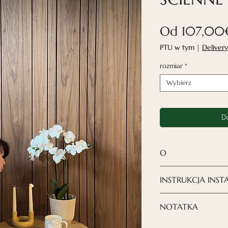
Od
107,00
PTU w tym
|
Delivery
rozmiar
*
Wybierz
D
O
✓Lakierowany
INSTRUKCJA INSTA
Nasze drewniane 
nowy projekt, kt
Montaż paneli jes
NOTATKA
zainteresowaniem
można je przykle
ręcznie robione.
budowlanego.
Uwaga: Ponieważ 