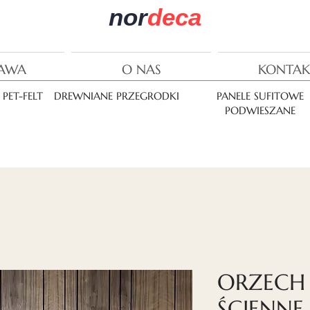
nor
deca
AWA
O NAS
KONTAK
PET-FELT
DREWNIANE PRZEGRODKI
PANELE SUFITOWE
PODWIESZANE
ORZECH 
ŚCIENNE