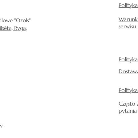
Polityk
Warunki
lowe "Ozols"
serwisu
lsēta, Ryga,
Polityk
Dostaw
Polityka
Często
pytania
v