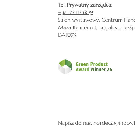
Tel. Prywatny zarządca:
+371 27 112 609
Salon wystawowy: Centrum Hand
Mazā Rencēnu 1, Latgales priekšpi
LV-1073
Napisz do nas:
nordeca@inbox.l