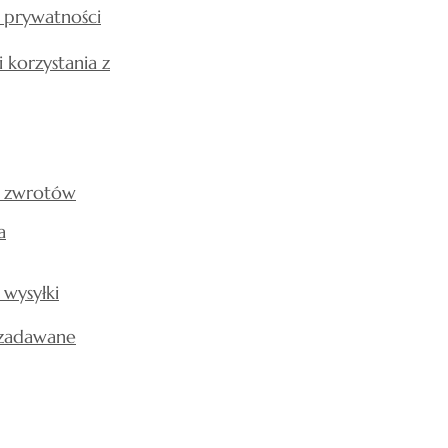
a prywatności
 korzystania z
a zwrotów
a
 wysyłki
 zadawane