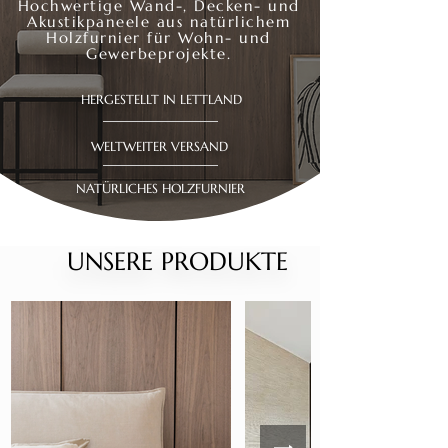
Hochwertige Wand-, Decken- und
Akustikpaneele aus natürlichem
Holzfurnier für Wohn- und
Gewerbeprojekte.
HERGESTELLT IN LETTLAND
WELTWEITER VERSAND
NATÜRLICHES HOLZFURNIER
UNSERE PRODUKTE
UNSERE PRODUKTE