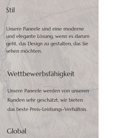
Stil
Unsere Paneele sind eine moderne
und elegante Lösung, wenn es darum
geht, das Design zu gestalten, das Sie
sehen möchten.
Wettbewerbsfähigkeit
Unsere Paneele werden von unseren
Kunden sehr geschätzt, wir bieten
das beste Preis-Leistungs-Verhältnis.
Global