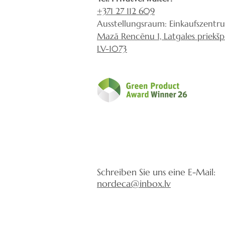
+371 27 112 609
Ausstellungsraum: Einkaufszentr
Mazā Rencēnu 1, Latgales priekšpil
LV-1073
Schreiben Sie uns eine E-Mail:
nordeca@inbox.lv