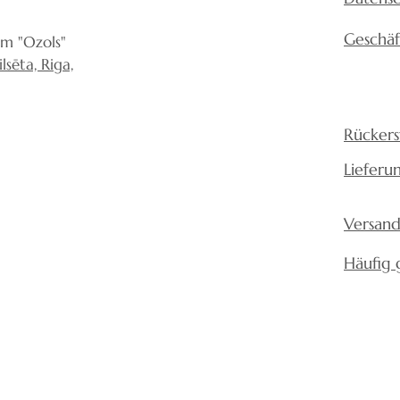
Geschä
um "Ozols"
sēta, Riga,
Rückers
Lieferu
Versand
Häufig 