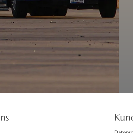
uns
Kun
Datensc