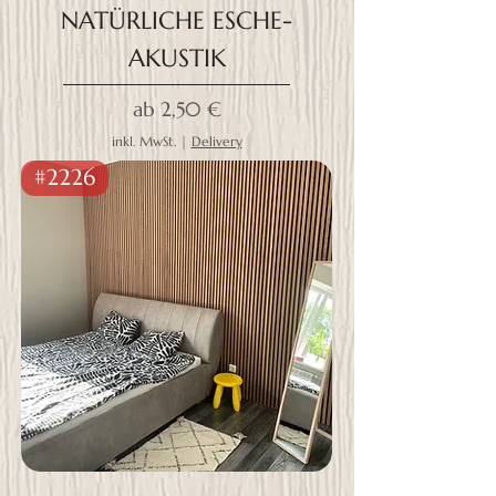
NATÜRLICHE ESCHE-
AKUSTIK
Sale-Preis
ab
2,50 €
inkl. MwSt.
|
Delivery
#2226