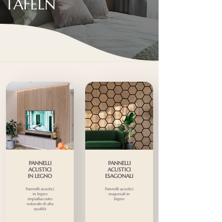
TAFELN
PANNELLI
PANNELLI
ACUSTICI
ACUSTICI
IN LEGNO
ESAGONALI
Pannelli acustici
Pannelli acustici
in legno
esagonali in
impiallacciato
legno
naturale di alta
qualità