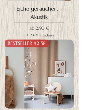
Eiche geräuchert -
Akustik
Sale-Preis
ab
2,50 €
inkl. MwSt.
|
Delivery
BESTSELLER #2158