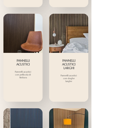
PANNELLI
PANNELLI
ACUSTICI
ACUSTICI
LARGHI
Pannelli acustici
con pellicola di
Pannelli acustici
finitura
con doghe
larghe