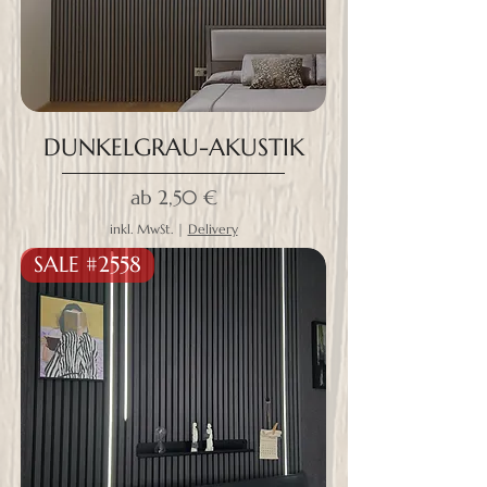
DUNKELGRAU-AKUSTIK
Sale-Preis
ab
2,50 €
inkl. MwSt.
|
Delivery
SALE #2558