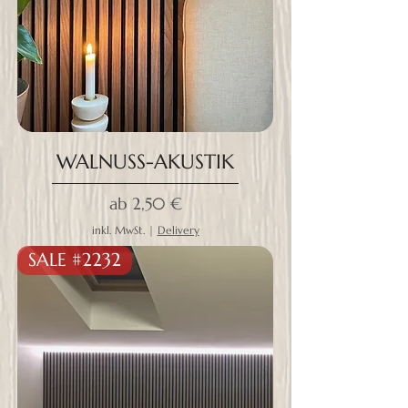
WALNUSS-AKUSTIK
Sale-Preis
ab
2,50 €
inkl. MwSt.
|
Delivery
SALE #2232