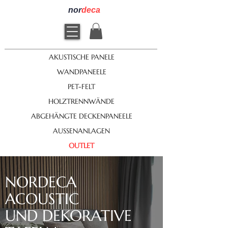
nor
deca
AKUSTISCHE PANELE
WANDPANEELE
PET-FELT
HOLZTRENNWÄNDE
ABGEHÄNGTE DECKENPANEELE
AUSSENANLAGEN
OUTLET
NORDECA
ACOUSTIC
UND DEKORATIVE