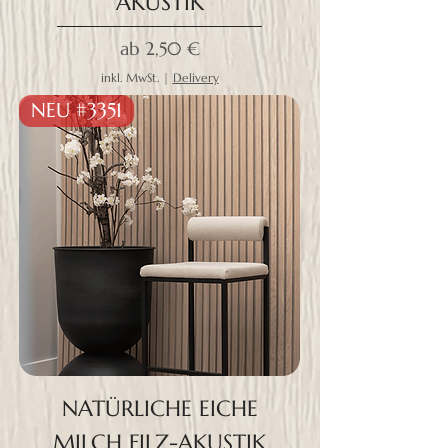
AKUSTIK
Sale-Preis
ab
2,50 €
inkl. MwSt.
|
Delivery
NEU #3351
NATÜRLICHE EICHE
MILCH FILZ-AKUSTIK