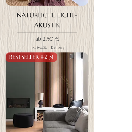
NATÜRLICHE EICHE-
AKUSTIK
Sale-Preis
ab
2,50 €
inkl. MwSt.
|
Delivery
BESTSELLER #2131