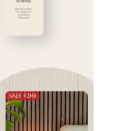
IN PIETRA
Pannelli acustici
che imitano la
consistenza
della pietra
SALE #2161