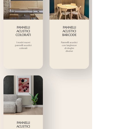
PANNELLI
PANNELLI
ACUSTICI
ACUSTICI
COLORATI
BARCODE
I nostri nuovi
Pannelli acustici
pannelli acustici
con larghezze
colorati
di doghe
diverse
PANNELLI
ACUSTICI