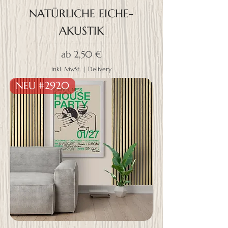
NATÜRLICHE EICHE-
AKUSTIK
Sale-Preis
ab
2,50 €
inkl. MwSt.
|
Delivery
NEU #2920