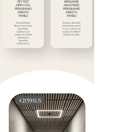
PET FELT
KRĀSAINIE
OPEN CELL
AKUSTISKIE
PIEKARAMO
PIEKARAMIE
GRIESTU
GRIESTU
PANEĻI
PANEĻI
Pārstrādātam
Krāsaini akustiski
filcam ir ļoti labas
piekaramie griesti
akustiskās
no pvc plēves un
īpašības, kas
augstas kvalitātes
padara to ideāli
mēbeļu linoleja.
piemērotu
akustikas
uzlabošanai.
#2159SUS