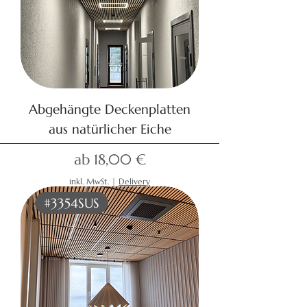
Abgehängte Deckenplatten
aus natürlicher Eiche
Sale-Preis
ab
18,00 €
inkl. MwSt.
|
Delivery
#3354SUS