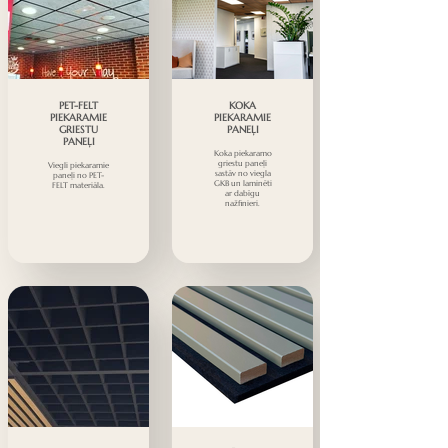
PET-FELT
KOKA
PIEKARAMIE
PIEKARAMIE
GRIESTU
PANEĻI
PANEĻI
Koka piekaramo
griestu paneļi
Viegli piekaramie
sastāv no viegla
paneļi no PET-
GKB un laminēti
FELT materiāla.
ar dabīgu
nažfinieri.