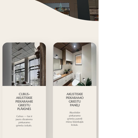
CUBUS-
AKUSTISKIE
AKUSTISKIE
PIEKARAMO
PIEKARAMIE
GRIESTU
GRIESTU
PANEĻI
PLĀKSNES
Akustiskie
piekaramo
Cubus — tas ir
griestu paneļi
jauns dizaineru
mūsu klasiskajās
piekaramo
krāsās.
griestu izskats.