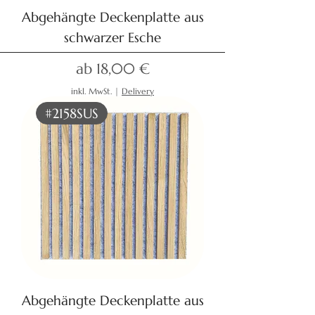
Abgehängte Deckenplatte aus
schwarzer Esche
Sale-Preis
ab
18,00 €
inkl. MwSt.
|
Delivery
#2158SUS
Abgehängte Deckenplatte aus