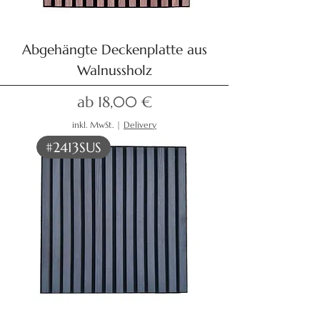
Abgehängte Deckenplatte aus
Walnussholz
Sale-Preis
ab
18,00 €
inkl. MwSt.
|
Delivery
#2413SUS