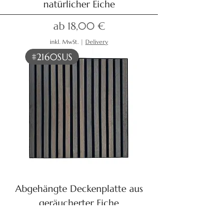
natürlicher Eiche
Sale-Preis
ab
18,00 €
inkl. MwSt.
|
Delivery
#2160SUS
Abgehängte Deckenplatte aus
geräucherter Eiche