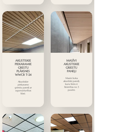
AKUSTISKIE
MASĪVI
PIEKARAMIE
AKUSTISKIE
GRESTU
GRIESTU
PLĀKSNES
PANEĻI
WWCB T-24
Masīvi koka
akustiski paneļi,
Akustiskie
kuru līstes ir
piekaramo
finierētas no 3
griestu paneļi ar
pusēm.
ugunsizturības
klasi.