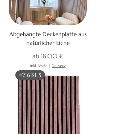
Abgehängte Deckenplatte aus
natürlicher Eiche
Sale-Preis
ab
18,00 €
inkl. MwSt.
|
Delivery
#2161SUS