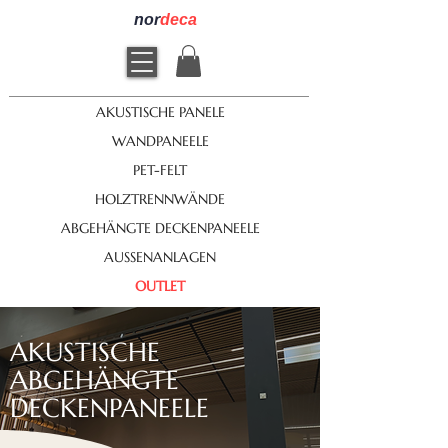
nor
deca
AKUSTISCHE PANELE
WANDPANEELE
PET-FELT
HOLZTRENNWÄNDE
ABGEHÄNGTE DECKENPANEELE
AUSSENANLAGEN
OUTLET
AKUSTISCHE
ABGEHÄNGTE
DECKENPANEELE