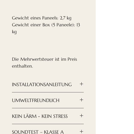
Gewicht eines Paneels: 2,7 kg
Gewicht einer Box (5 Paneele): 13
kg
Die Mehrwertsteuer ist im Preis
enthalten.
INSTALLATIONSANLEITUNG
Die Montage der
UMWELTFREUNDLICH
Deckenpaneele erfolgt mit
einem Armstrong-
UMWELTFREUNDLICH: Wir
KEIN LÄRM - KEIN STRESS
Abhängedeckensystem. Sie
achten auf unsere Umwelt.
können eine beliebige
Sowohl bei der
Akustikpaneele eignen sich
SOUNDTEST – KLASSE A
Anleitung verwenden und die