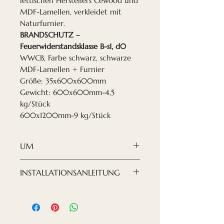
lettischen Herstellers Cewood und
MDF-Lamellen, verkleidet mit
Naturfurnier.
BRANDSCHUTZ –
Feuerwiderstandsklasse B-s1, d0
WWCB, Farbe schwarz, schwarze
MDF-Lamellen + Furnier
Größe: 35х600х600mm
Gewicht: 600х600mm-4,5
kg/Stück
600х1200mm-9 kg/Stück
UM
Die AKUSTISCHEN
INSTALLATIONSANLEITUNG
ABGEHÄNGTEN
DECKENPLATTEN WWCB T-24
Die Platten werden auf dem
von Nordeca bestehen aus
Profilsystem für abgehängte
einer akustischen
Decken T-24 montiert