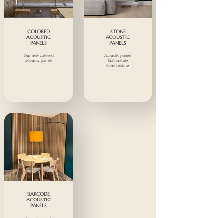
COLORED
STONE
ACOUSTIC
ACOUSTIC
PANELS
PANELS
Our new colored
Acoustic panels
acoustic panels
that imitate
stone texture
BARCODE
ACOUSTIC
PANELS