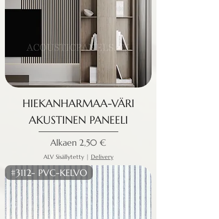
HIEKANHARMAA-VÄRI
AKUSTINEN PANEELI
Alehinta
Alkaen
2,50 €
ALV Sisällytetty
|
Delivery
#3112- PVC-KELVO