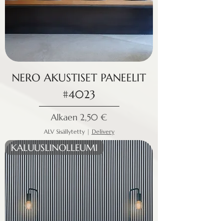
NERO AKUSTISET PANEELIT
#4023
Alehinta
Alkaen
2,50 €
ALV Sisällytetty
|
Delivery
KALUUSLINOLLEUMI