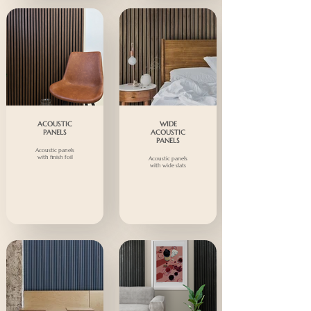
ACOUSTIC
WIDE
PANELS
ACOUSTIC
PANELS
Acoustic panels
with finish foil
Acoustic panels
with wide slats