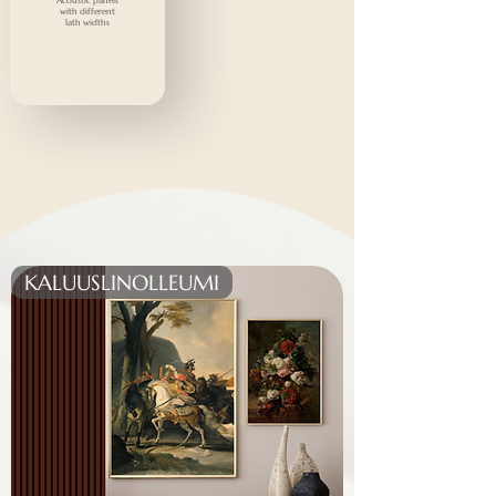
Acoustic panels
with different
lath widths
KALUUSLINOLLEUMI