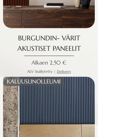
BURGUNDIN- VÄRIT
AKUSTISET PANEELIT
Alehinta
Alkaen
2,50 €
ALV Sisällytetty
|
Delivery
KALUUSLINOLLEUMI