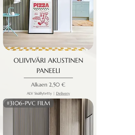
OLIIVIVÄRI AKUSTINEN
PANEELI
Alehinta
Alkaen
2,50 €
ALV Sisällytetty
|
Delivery
#3106-PVC FILM