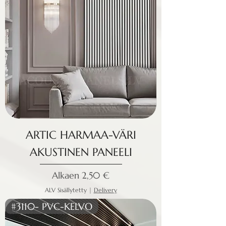
ARTIC HARMAA-VÄRI
AKUSTINEN PANEELI
Alehinta
Alkaen
2,50 €
ALV Sisällytetty
|
Delivery
#3110- PVC-KELVO