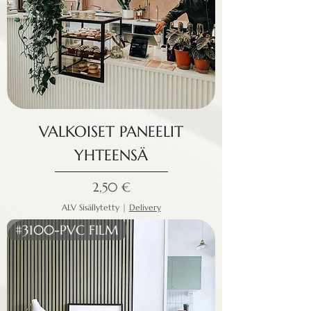
VALKOISET PANEELIT
YHTEENSÄ
Hinta
2,50 €
ALV Sisällytetty
|
Delivery
#3100-PVC FILM