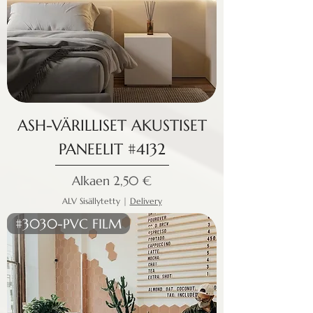
ASH-VÄRILLISET AKUSTISET
PANEELIT #4132
Alehinta
Alkaen
2,50 €
ALV Sisällytetty
|
Delivery
#3030-PVC FILM