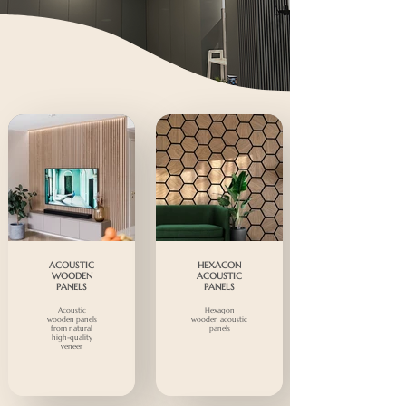
ACOUSTIC
HEXAGON
WOODEN
ACOUSTIC
PANELS
PANELS
Acoustic
Hexagon
wooden panels
wooden acoustic
from natural
panels
high-quality
veneer