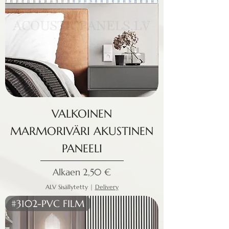
VALKOINEN
MARMORIVÄRI AKUSTINEN
PANEELI
Alehinta
Alkaen
2,50 €
ALV Sisällytetty
|
Delivery
#3102-PVC FILM