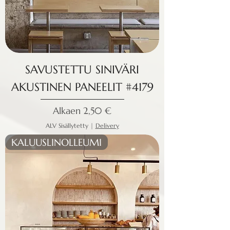
SAVUSTETTU SINIVÄRI
AKUSTINEN PANEELIT #4179
Alehinta
Alkaen
2,50 €
ALV Sisällytetty
|
Delivery
KALUUSLINOLLEUMI