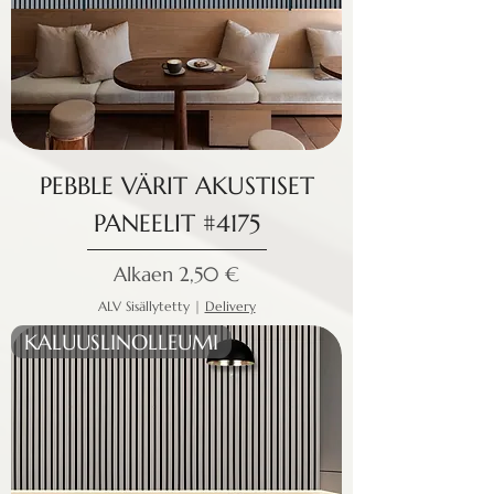
PEBBLE VÄRIT AKUSTISET
PANEELIT #4175
Alehinta
Alkaen
2,50 €
ALV Sisällytetty
|
Delivery
KALUUSLINOLLEUMI