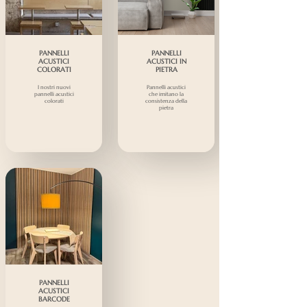
PANNELLI
PANNELLI
ACUSTICI
ACUSTICI IN
COLORATI
PIETRA
I nostri nuovi
Pannelli acustici
pannelli acustici
che imitano la
colorati
consistenza della
pietra
PANNELLI
ACUSTICI
BARCODE