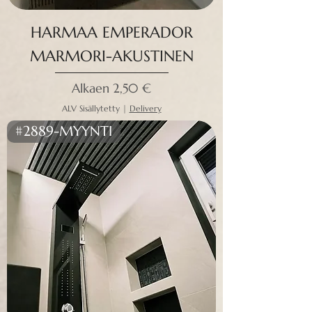
HARMAA EMPERADOR
MARMORI-AKUSTINEN
Alehinta
Alkaen
2,50 €
ALV Sisällytetty
|
Delivery
#2889-MYYNTI