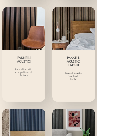
PANNELLI
PANNELLI
ACUSTICI
ACUSTICI
LARGHI
Pannelli acustici
con pellicola di
Pannelli acustici
finitura
con doghe
larghe