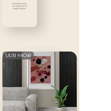
Pannelli acustici
con larghezze di
doghe diverse
UUSI #4041