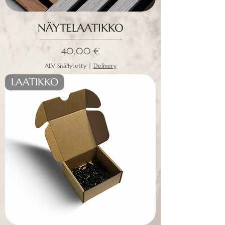
NÄYTELAATIKKO
Hinta
40,00 €
ALV Sisällytetty
|
Delivery
LAATIKKO