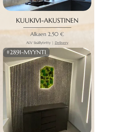
KUUKIVI-AKUSTINEN
Alehinta
Alkaen
2,50 €
ALV Sisällytetty
|
Delivery
#2891-MYYNTI