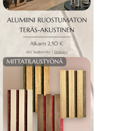
ALUMIINI RUOSTUMATON
TERÄS-AKUSTINEN
Alehinta
Alkaen
2,50 €
ALV Sisällytetty
|
Delivery
MITTATILAUSTYÖNÄ