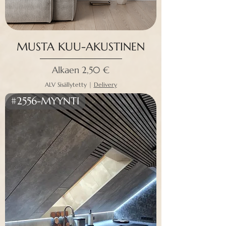
MUSTA KUU-AKUSTINEN
Alehinta
Alkaen
2,50 €
ALV Sisällytetty
|
Delivery
#2556-MYYNTI