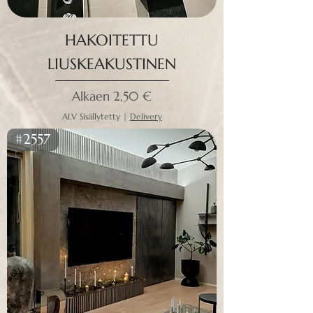
HAKOITETTU
LIUSKEAKUSTINEN
Alehinta
Alkaen
2,50 €
ALV Sisällytetty
|
Delivery
#2557