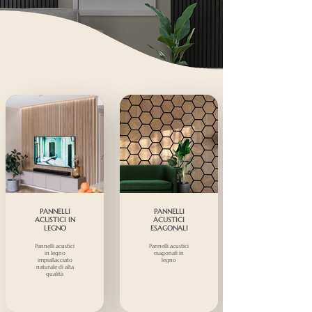
PANNELLI
PANNELLI
ACUSTICI IN
ACUSTICI
LEGNO
ESAGONALI
Pannelli acustici
Pannelli acustici
in legno
esagonali in
impiallacciato
legno
naturale di alta
qualità