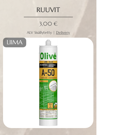
RUUVIT
Hinta
3,00 €
ALV Sisällytetty
|
Delivery
LIIMA