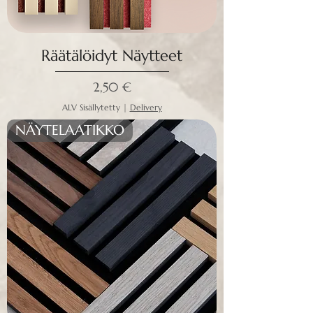
Räätälöidyt Näytteet
Hinta
2,50 €
ALV Sisällytetty
|
Delivery
NÄYTELAATIKKO