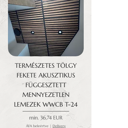
TERMÉSZETES TÖLGY
FEKETE AKUSZTIKUS
FÜGGESZTETT
MENNYEZETLEN
LEMEZEK WWCB T-24
Akciós ár
min.
36,74 EUR
ÁFA beleértve
|
Delivery