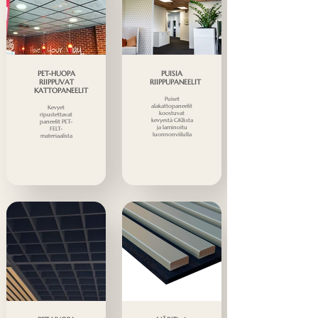
PET-HUOPA
PUISIA
RIIPPUVAT
RIIPPUPANEELIT
KATTOPANEELIT
Puiset
alakattopaneelit
Kevyet
koostuvat
ripustettavat
kevyestä GKB:sta
paneelit PET-
ja laminoitu
FELT-
luonnonviilulla
materiaalista