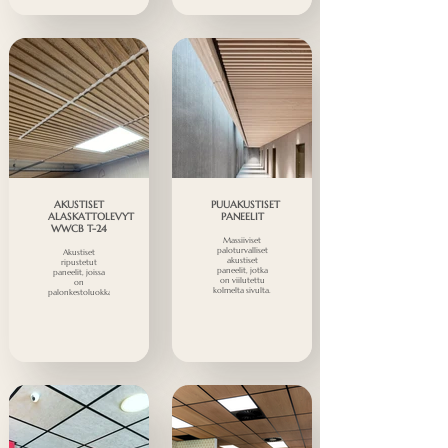
AKUSTISET
PUUAKUSTISET
ALASKATTOLEVYT
PANEELIT
WWCB T-24
Massiiviset
paloturvalliset
Akustiset
akustiset
ripustetut
paneelit, jotka
paneelit, joissa
on viilutettu
on
kolmelta sivulta.
palonkestoluokka.