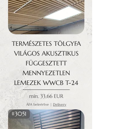
TERMÉSZETES TÖLGYFA
VILÁGOS AKUSZTIKUS
FÜGGESZTETT
MENNYEZETLEN
LEMEZEK WWCB T-24
Akciós ár
min.
33,66 EUR
ÁFA beleértve
|
Delivery
#3051