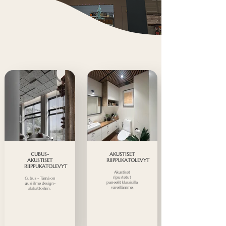
CUBUS-
AKUSTISET
AKUSTISET
RIIPPUKATOLEVYT
RIIPPUKATOLEVYT
Akustiset
ripustetut
Cubus - Tämä on
paneelit klassisilla
uusi ilme design-
väreillämme.
alakattoihin.