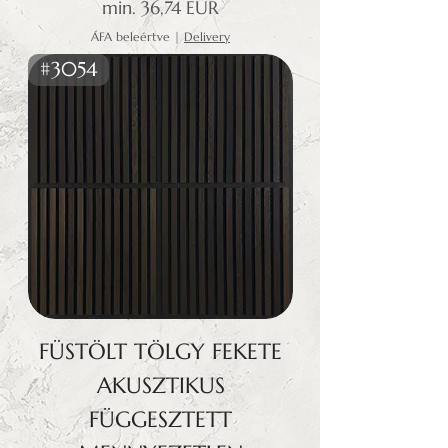
Akciós ár
min.
36,74 EUR
ÁFA beleértve
|
Delivery
#3054
FÜSTÖLT TÖLGY FEKETE
AKUSZTIKUS
FÜGGESZTETT