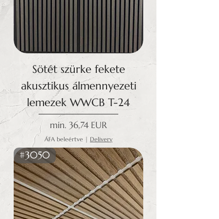
Sötét szürke fekete
akusztikus álmennyezeti
lemezek WWCB T-24
Akciós ár
min.
36,74 EUR
ÁFA beleértve
|
Delivery
#3050