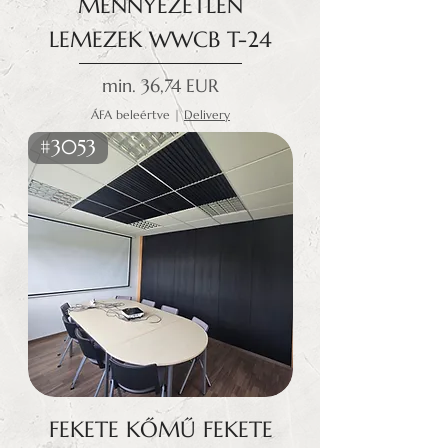
MENNYEZETLEN
LEMEZEK WWCB T-24
Akciós ár
min.
36,74 EUR
ÁFA beleértve
|
Delivery
#3053
FEKETE KŐMŰ FEKETE