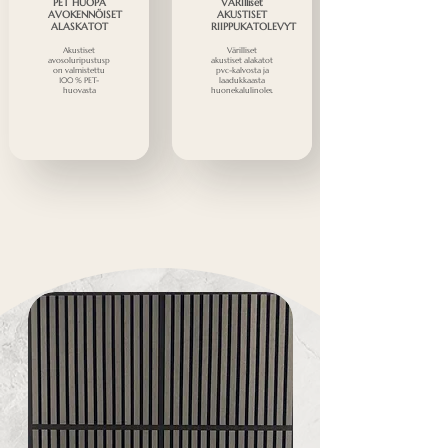
PET HUOPA
VÄRIlliset
AVOKENNÖISET
AKUSTISET
ALASKATOT
RIIPPUKATOLEVYT
Akustiset
Värilliset
avosoluripustuspaneelit
akustiset alakatot
on valmistettu
pvc-kalvosta ja
100 % PET-
laadukkaasta
huovasta
huonekalulinoleumista.