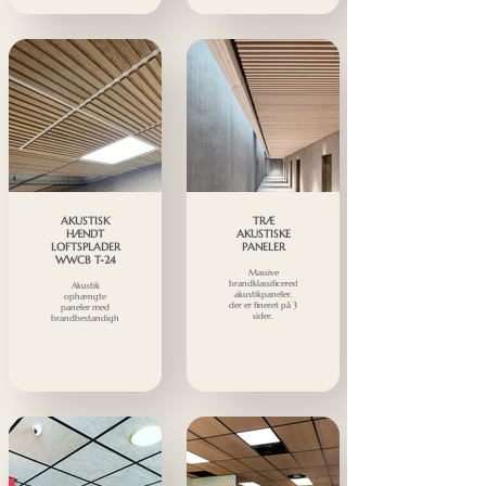
AKUSTISK
TRÆ
HÆNDT
AKUSTISKE
LOFTSPLADER
PANELER
WWCB T-24
Massive
brandklassificerede
Akustik
akustikpaneler,
ophængte
der er fineret på 3
paneler med
sider.
brandbestandighedsklasse.