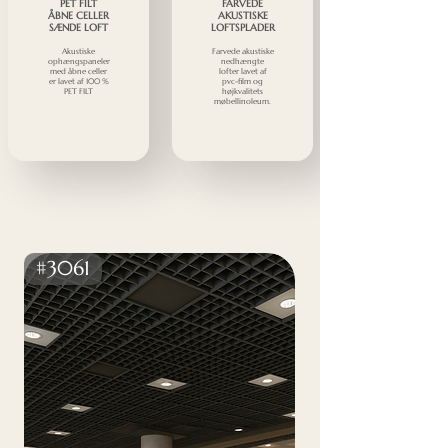
PET FILT
FARVEDE
ÅBNE CELLER
AKUSTISKE
SÆNDE LOFT
LOFTSPLADER
Akustiske
Farvede akustiske
ophængspaneler
nedhængte
med åbne celler
lofter lavet af
er lavet af 100 %
pvc-film og
PET FILT
højkvalitets
møbellinoleum.
#3061