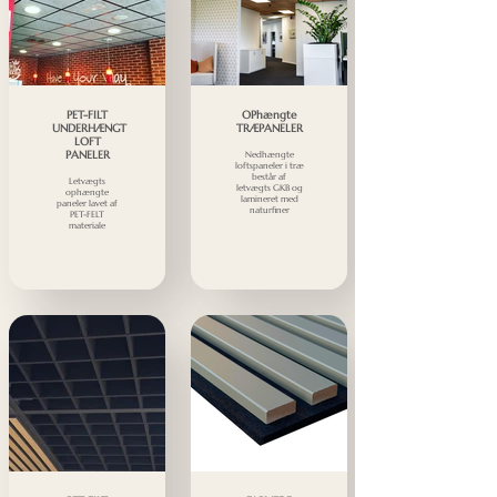
PET-FILT
OPhængte
UNDERHÆNGT
TRÆPANELER
LOFT
PANELER
Nedhængte
loftspaneler i træ
består af
Letvægts
letvægts GKB og
ophængte
lamineret med
paneler lavet af
naturfiner
PET-FELT
materiale