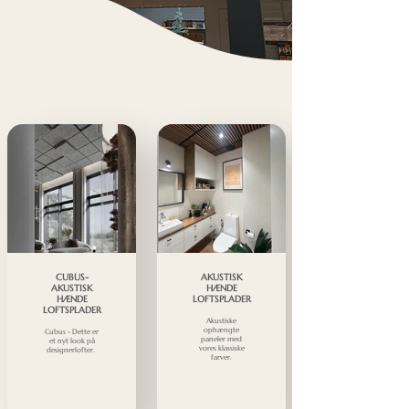
CUBUS-
AKUSTISK
AKUSTISK
HÆNDE
HÆNDE
LOFTSPLADER
LOFTSPLADER
Akustiske
ophængte
Cubus - Dette er
paneler med
et nyt look på
vores klassiske
designerlofter.
farver.