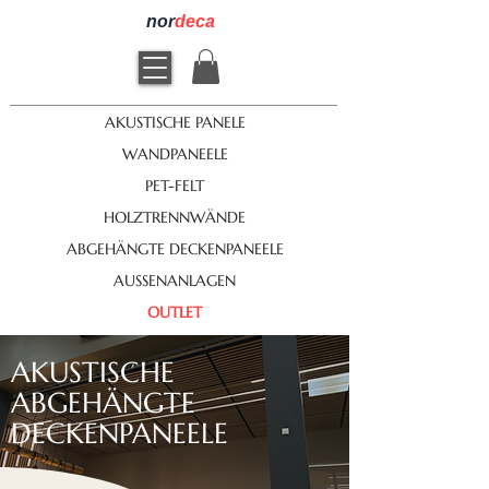
nor
deca
AKUSTISCHE PANELE
WANDPANEELE
PET-FELT
HOLZTRENNWÄNDE
ABGEHÄNGTE DECKENPANEELE
AUSSENANLAGEN
OUTLET
AKUSTISCHE
ABGEHÄNGTE
DECKENPANEELE