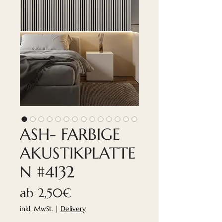
ASH- FARBIGE
AKUSTIKPLATTE
N #4132
Sale-
ab
2,50€
Preis
inkl. MwSt.
|
Delivery