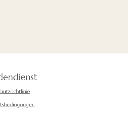
ik. Mit anderen Worten: Die
uten Akustik ist wichtig für
dendienst
hutzrichtlinie
ftsbedingungen