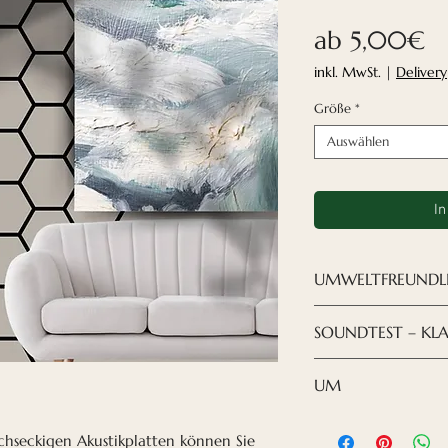
Sa
ab
5,00€
Pr
inkl. MwSt.
|
Delivery
Größe
*
Auswählen
In
UMWELTFREUNDL
Wir versuchen, a
SOUNDTEST – KLA
Sowohl für die 
als auch für unse
Anscheinend sind 
UM
Material verwend
am effektivsten 
Akustikpaneels (F
bis 2000 Hz, was
Unsere neuen
fa
hseckigen Akustikplatten können Sie
Plastikflaschen.
abdeckt. Tatsächl