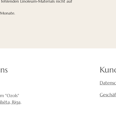
 fehlenden Linoleum-Materials nicht auf
schlechter Akust
Schaffung einer g
3 Monate.
Ihre Gesundheit.
uns
Kun
Datensc
Geschä
um "Ozols"
sēta, Riga,