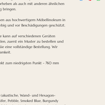
Akustikplatten.
orheben als auch mit anderen ähnlichen
Panels sowohl hoh
Mit sechseckigen
g bringen.
dämpfen. Laute 
Ihrer Fantasie be
im Haus liegen 
Lauf lassen.
hen aus hochwertigem Möbellinoleum in
Hz, und anscheine
Sie vermitteln ei
glebig und vor Beschädigungen geschützt.
bei Grafikgeräten
indem sie den R
Daher vermittelt 
rbe kann auf verschiedenen Geräten
Der hier gezeigte
sechseckiger Akus
hlen, zuerst ein Muster zu bestellen und
Akustikplatten, 
Bienenwabe erinn
ie eine vollständige Bestellung. Wir
Streifen mit Mine
amkeit.
Ordnung.
installiert sind. 
Hexagon lässt Wän
kt zum niedrigsten Punkt - 760 mm
Sie im Raum eine
und länger ersch
Gleichzeitig lass
Auch im Büro kann
als auch beruhig
eine gesunde Aku
Innenräume schaf
zufriedener und 
Untersuchungen h
s (akustische, Wand- und Hexagon-
Restaurants mit 
ifer, Pebble, Smoked Blue, Burgundy
Umsatz bringen a