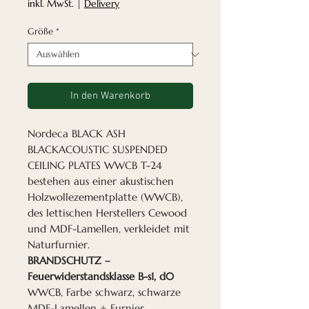
Preis
inkl. MwSt.
|
Delivery
Größe
*
In den Warenkorb
Nordeca BLACK ASH
BLACKACOUSTIC SUSPENDED
CEILING PLATES WWCB T-24
bestehen aus einer akustischen
Holzwollezementplatte (WWCB),
des lettischen Herstellers Cewood
und MDF-Lamellen, verkleidet mit
Naturfurnier.
BRANDSCHUTZ –
Feuerwiderstandsklasse B-s1, d0
WWCB, Farbe schwarz, schwarze
MDF-Lamellen + Furnier