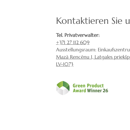
Kontaktieren Sie 
Tel. Privatverwalter:
+371 27 112 609
Ausstellungsraum: Einkaufszentr
Mazā Rencēnu 1, Latgales priekšpil
LV-1073