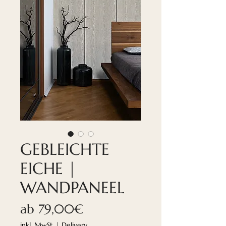
GEBLEICHTE
EICHE |
WANDPANEEL
Sale-
ab
79,00€
Preis
inkl. MwSt.
|
Delivery