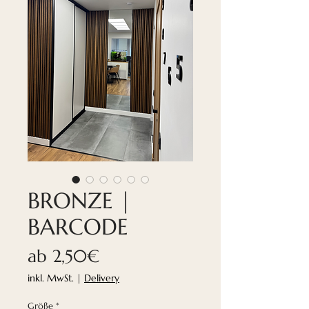
BRONZE |
BARCODE
Sale-
ab
2,50€
Preis
inkl. MwSt.
|
Delivery
Größe
*