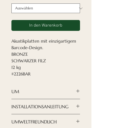
In den Warenkorb
Akustikplatten mit einzigartigem
Barcode-Design.
BRONZE
SCHWARZER FILZ
12 kg
#2226BAR
UM
Wenn Sie Ihr Design nach
INSTALLATIONSANLEITUNG
Ihren Wünschen gestalten
möchten, sind
die
ANLEITUNG HIER
UMWELTFREUNDLICH
Akustikplatten von Nordeca
HERUNTERLADEN