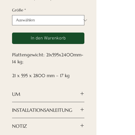
Größe
*
In den Warenkorb
Plattengewicht: 21x595x2400mm-
14 kg;
21 x 595 x 2800 mm – 17 kg
UM
✓Lackiert
INSTALLATIONSANLEITUNG
Unsere gestreiften
Holzwandpaneele sind ein
Die Montage der Paneele ist
NOTIZ
brandneues Design, das sich
denkbar einfach: Sie können