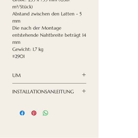
m²/Stück)
Abstand zwischen den Latten - 5
mm
Die nach der Montage
entstehende Nahtbreite beträgt 14
mm
Gewicht: 1,7 kg
#2901
UM
Wenn Sie Ihr Design nach
INSTALLATIONSANLEITUNG
Ihren Wünschen gestalten
möchten, sind
die
Den Einbau der Panele könnt
Akustikplatten von Nordeca
ihr euch hier anschauen:
eine moderne und raffinierte
Lösung.
Da wir eine natürliche und