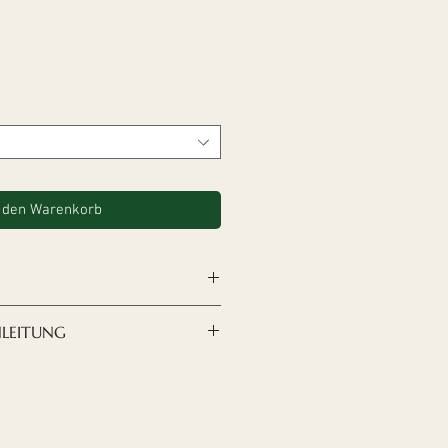
eis
 den Warenkorb
sign nach Ihren Wünschen
NLEITUNG
n, sind
die Akustikplatten
 moderne und raffinierte
anele könnt ihr euch hier
rliche und angenehme Optik
latten wünschen, haben wir