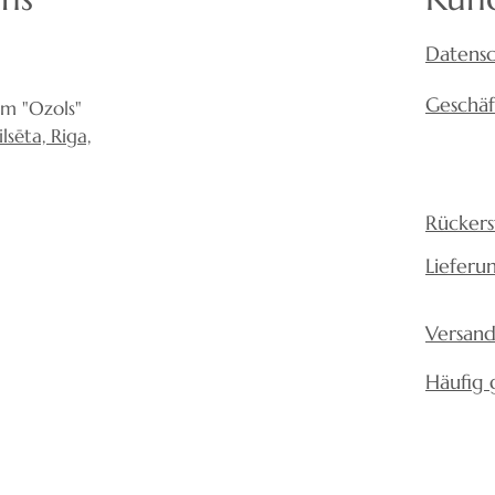
Datensc
Geschä
um "Ozols"
sēta, Riga,
Rückers
Lieferu
Versand
Häufig 