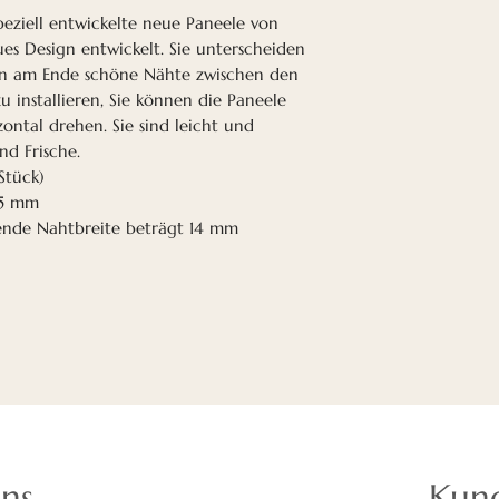
das Furnier speziel
peziell entwickelte neue Paneele von
kleinen Rissen un
es Design entwickelt. Sie unterscheiden
en am Ende schöne Nähte zwischen den
Alle unsere Panee
zu installieren, Sie können die Paneele
hergestellt.
zontal drehen. Sie sind leicht und
Die Montage Ihre
nd Frische.
Ihnen mit wenig
Stück)
unserer Montagea
 5 mm
sicheren Seite.
ende Nahtbreite beträgt 14 mm
Akustikplatten sin
Räumen, in denen
darstellt. Der Aku
Kunststoff absorb
reflektiert keine
Generell wird di
minimiert.
Schaffen Sie mit
gesunde Klangumg
uns
Kun
Mitarbeiter oder 