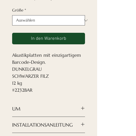
Größe
*
In den Warenkorb
Akustikplatten mit einzigartigem
Barcode-Design.
DUNKELGRAU
SCHWARZER FILZ
12 kg
#2232BAR
UM
Wenn Sie Ihr Design nach
INSTALLATIONSANLEITUNG
Ihren Wünschen gestalten
möchten, sind
die