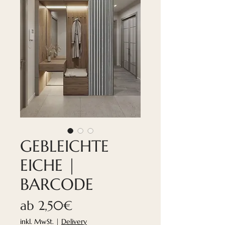
GEBLEICHTE
EICHE |
BARCODE
Sale-
ab
2,50€
Preis
inkl. MwSt.
|
Delivery