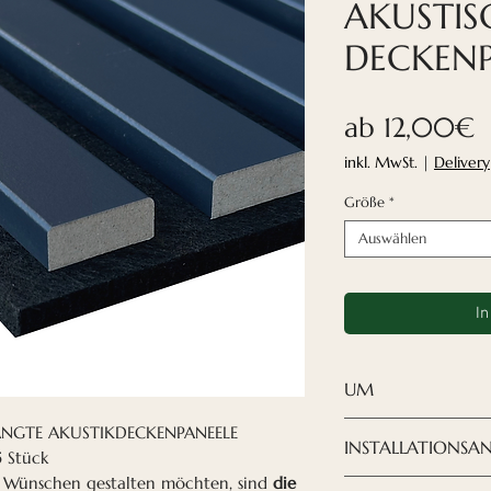
AKUSTIS
DECKENP
S
ab
12,00€
P
inkl. MwSt.
|
Delivery
Größe
*
Auswählen
In
UM
Wenn Sie Ihr De
ÄNGTE AKUSTIKDECKENPANEELE
INSTALLATIONSA
gestalten möchte
 Stück
n Wünschen gestalten möchten, sind
die
von Nordeca
eine
Die Montage der 