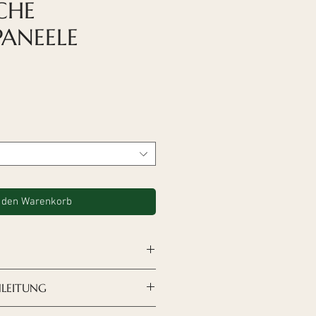
CHE
ANEELE
ale-
reis
 den Warenkorb
sign nach Ihren Wünschen
NLEITUNG
n, sind
die Akustikplatten
 moderne und raffinierte
Deckenplatten erfolgt mit