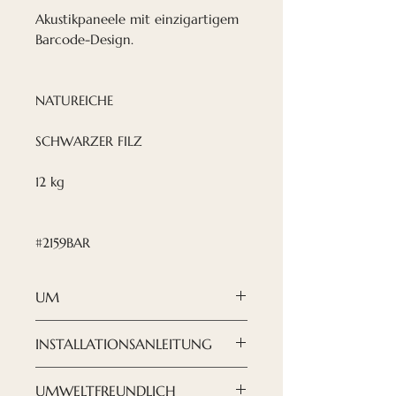
Akustikpaneele mit einzigartigem
Barcode-Design.
NATUREICHE
SCHWARZER FILZ
12 kg
#2159BAR
UM
Nordeca Akustikpaneele
sind
INSTALLATIONSANLEITUNG
eine moderne und elegante
Lösung, wenn es darum geht,
Hier finden Sie die Download-
UMWELTFREUNDLICH