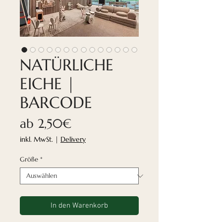
NATÜRLICHE
EICHE |
BARCODE
Sale-
ab
2,50€
Preis
inkl. MwSt.
|
Delivery
Größe
*
In den Warenkorb