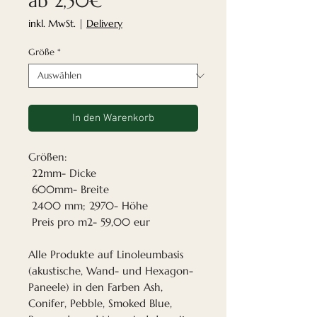
Sale-
ab
2,50€
Preis
inkl. MwSt.
|
Delivery
Größe
*
In den Warenkorb
Größen:
22mm- Dicke
600mm- Breite
2400 mm; 2970- Höhe
Preis pro m2- 59,00 eur
Alle Produkte auf Linoleumbasis
(akustische, Wand- und Hexagon-
Paneele) in den Farben Ash,
Conifer, Pebble, Smoked Blue,