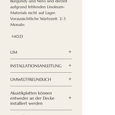
Burgundy und Nero sind derzeit
aufgrund fehlenden Linoleum-
Materials nicht auf Lager.
Voraussichtliche Wartezeit: 2–3
Monate.
#4023
UM
Wenn Sie Ihr Design nach
INSTALLATIONSANLEITUNG
Ihren Wünschen gestalten
möchten, sind
die
ANLEITUNG HIER
UMWELTFREUNDLICH
Akustikplatten von Nordeca
HERUNTERLADEN
eine moderne und raffinierte
Wir versuchen, auf unsere
Akustikplatten können
Lösung.
Umwelt zu achten. Sowohl für
entweder an der Decke
Mit unseren neuen akustischen
die Zusammensetzung der
installiert werden
hochwertigen
Paneele als auch für unsere
Das Paneel ist sehr flexibel und
Möbellinoleumplatten können
Fabrik wird recyceltes Material