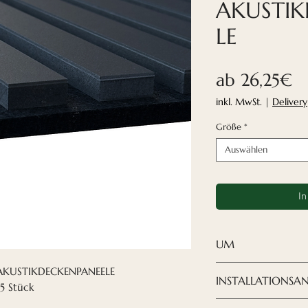
AKUSTIK
LE
Sa
ab
26,25€
Pr
inkl. MwSt.
|
Delivery
Größe
*
Auswählen
In
UM
Wenn Sie Ihr De
AKUSTIKDECKENPANEELE
INSTALLATIONSA
gestalten möchte
5 Stück
von Nordeca
eine
Die Montage der 