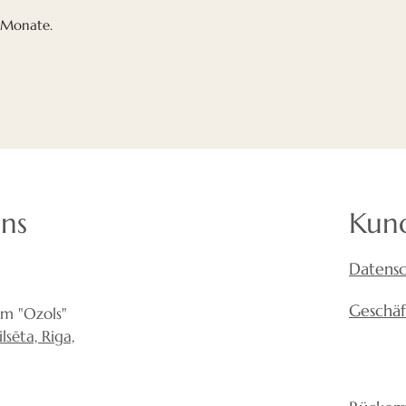
Streifen mit Mine
3 Monate.
installiert sind. 
Sie im Raum eine
Auch im Büro kann
eine gesunde Aku
zufriedener und 
Untersuchungen h
Restaurants mit 
Umsatz bringen a
uns
Kun
schlechter Akust
Schaffung einer g
Datensc
Ihre Gesundheit.
Diagramm anzei
Geschä
um "Ozols"
sēta, Riga,