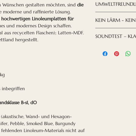
UMWELTFREUNDL
n Wünschen gestalten möchten, sind
die
Lösung.
einer Armstrong
e moderne und raffinierte Lösung.
Mit unseren neu
können jede Anle
UMWELTFREUNDLI
n
hochwertigen Linoleumplatten für
KEIN LÄRM - KEIN
Linoleumplatten 
abgehängte Deck
unsere Umwelt zu
ues und modernes Design schaffen.
völlig neues und
Handwerker darum
Zusammensetzung 
Akustikplatten ei
al aus recycelten Flaschen); Latten-MDF.
Rückseitenfolie (
SOUNDTEST – KLA
müssen Sie nur no
unsere Fabrik wir
Einsatz in Räumen
ttland hergestellt.
recycelten Flasch
deren Größe 2
verwendet. Die R
Problem darstellt.
Anscheinend sind 
Platten werden in
(Filz) besteht aus
verarbeitetem Ku
am effektivsten 
Schallwellen und 
bis 2000 Hz, was
in den Raum. Ins
abdeckt. Tatsächl
 kg
minimiert.
Panels sowohl hoh
dämpfen. Laute 
 inbegriffen
im Haus liegen 
Hz, und anscheine
dsklasse B-s1, d0
bei Grafikgeräten
s (akustische, Wand- und Hexagon-
Der hier gezeigte
ifer, Pebble, Smoked Blue, Burgundy
 fehlenden Linoleum-Materials nicht auf
Akustikplatten, 