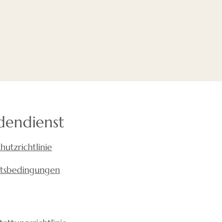
ralwolle hinter den Platten
Das ist wirklich wichtig, wenn
 schlechte Akustik haben.
 es sehr nützlich sein, da
stik die Mitarbeiter
produktiver macht.
aben auch gezeigt, dass
guter Akustik pro Gast mehr
ls Restaurants mit
dendienst
ik. Mit anderen Worten: Die
uten Akustik ist wichtig für
hutzrichtlinie
gen
ftsbedingungen