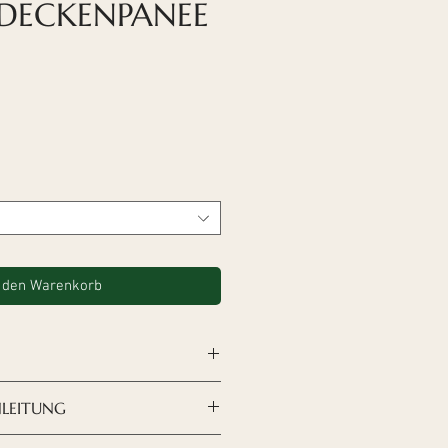
DECKENPANEE
le-
eis
 den Warenkorb
sign nach Ihren Wünschen
NLEITUNG
n, sind
die Akustikplatten
 moderne und raffinierte
Deckenplatten erfolgt mit