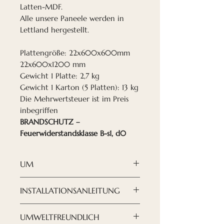
Latten-MDF.
Alle unsere Paneele werden in
Lettland hergestellt.
Plattengröße: 22x600x600mm
22x600x1200 mm
Gewicht 1 Platte: 2,7 kg
Gewicht 1 Karton (5 Platten): 13 kg
Die Mehrwertsteuer ist im Preis
inbegriffen
BRANDSCHUTZ –
Feuerwiderstandsklasse B-s1, d0
UM
Wenn Sie Ihr Design nach
INSTALLATIONSANLEITUNG
Ihren Wünschen gestalten
möchten, sind
die
Die Montage der
UMWELTFREUNDLICH
Akustikplatten von Nordeca
Deckenplatten erfolgt mit