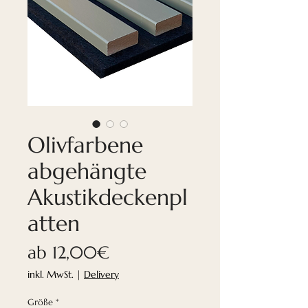
Olivfarbene
abgehängte
Akustikdeckenpl
atten
Sale-
ab
12,00€
Preis
inkl. MwSt.
|
Delivery
Größe
*