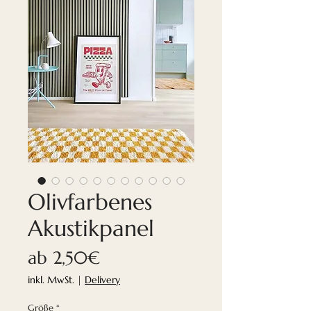
Olivfarbenes
Akustikpanel
Sale-
ab
2,50€
Preis
inkl. MwSt.
|
Delivery
Größe
*