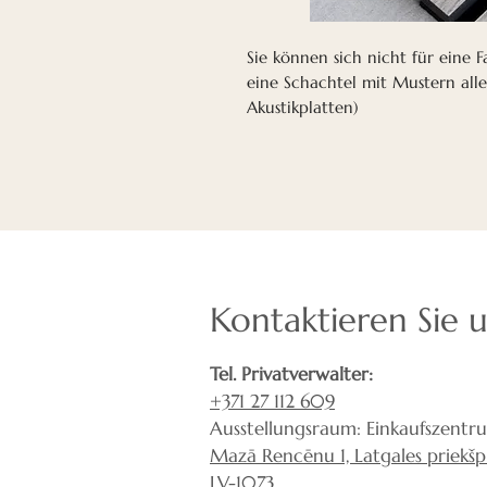
Sie können sich nicht für eine 
eine Schachtel mit Mustern all
Akustikplatten)
Kontaktieren Sie 
Tel. Privatverwalter:
+371 27 112 609
Ausstellungsraum: Einkaufszentr
Mazā Rencēnu 1, Latgales priekšpil
LV-1073