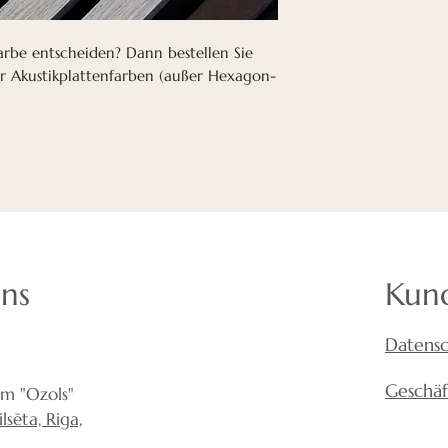
Farbe entscheiden? Dann bestellen Sie
er Akustikplattenfarben (außer Hexagon-
uns
Kun
Datensc
Geschä
um "Ozols"
sēta, Riga,