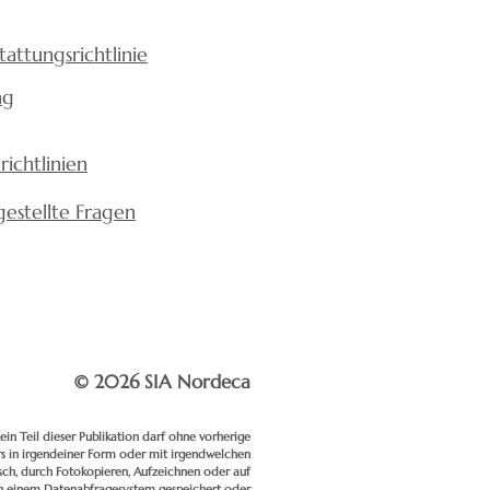
tattungsrichtlinie
ng
richtlinien
gestellte Fragen
© 2026 SIA Nordeca
ein Teil dieser Publikation darf ohne vorherige
 in irgendeiner Form oder mit irgendwelchen
isch, durch Fotokopieren, Aufzeichnen oder auf
in einem Datenabfragesystem gespeichert oder